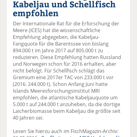
Kabeljau und Schellfisch
el
el
el
el
el
a
t
a
p
D
empfohlen
uf
wi
uf
er
ru
F
tt
Li
E
ck
Der Internationale Rat für die Erforschung der
ac
er
n
m
e
Meere (ICES) hat die wissenschaftliche
e
n
k
ai
n
Empfehlung abgegeben, die Kabeljau-
b
e
l
Fangquote für die Barentssee von bislang
o
di
v
894.000 t im Jahre 2017 auf 805.000 t zu
o
n
er
reduzieren. Diese Empfehlung hatten Russland
k
te
se
und Norwegen schon für 2016 erhalten, aber
te
il
n
nicht befolgt. Für Schellfisch schlägt das
il
e
d
Gremium eine 2017er TAC von 233.000 t vor
e
n
e
(2016: 244.000 t). Schon Anfang Juni hatte
n
n
Islands Meeresforschungsinstitut MRI
empfohlen, die atlantische Kabeljauquote um
5.000 t auf 244.000 t anzuheben, da die dortige
Laicherbiomasse beim Kabeljau die größte seit
40 Jahren sei.
Lesen Sie hierzu auch im FischMagazin-Archiv: