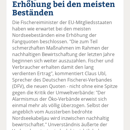
Erhöhung bei den meisten
el
el
el
el
el
a
t
a
p
D
Beständen
uf
wi
uf
er
ru
F
tt
Li
E
ck
Die Fischereiminister der EU-Mitgliedsstaaten
ac
er
n
m
e
haben wie erwartet bei den meisten
e
n
k
ai
n
Nordseebeständen eine Erhöhung der
b
e
l
Fangquoten beschlossen. "Die zum Teil
o
di
v
schmerzhaften Maßnahmen im Rahmen der
o
n
er
nachhaltigen Bewirtschaftung der letzten Jahre
k
te
se
beginnen sich weiter auszuzahlen. Fischer und
te
il
n
Verbraucher erhalten damit den lang
il
e
d
verdienten Ertrag", kommentiert Claus Ubl,
e
n
e
Sprecher des Deutschen Fischerei-Verbandes
n
n
(DFV), die neuen Quoten - nicht ohne eine Spitze
gegen die Kritik der Umweltverbände: "Der
Alarmismus der Öko-Verbände erweist sich
einmal mehr als völlig überzogen. Selbst der
angeblich vom Aussterben bedrohte
Nordseekabeljau wird inzwischen nachhaltig
bewirtschaftet." Unverständnis äußerte der