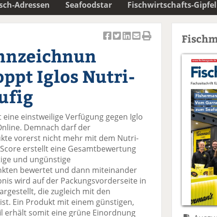
isch-Adressen
Seafoodstar
Fischwirtschafts-Gipfel
Fischm
Ar
Ar
Ar
Ar
Ar
nnzeichnun
ti
ti
ti
ti
ti
k
k
k
k
k
oppt Iglos Nutri-
el
el
el
el
el
a
t
a
p
D
ufig
uf
wi
uf
er
ru
F
tt
Li
E
ck
eine einstweilige Verfügung gegen Iglo
ac
er
n
m
e
 Online. Demnach darf der
e
n
k
ai
n
ukte vorerst nicht mehr mit dem Nutri-
b
e
l
-Score erstellt eine Gesamtbewertung
o
di
v
tige und ungünstige
o
n
er
nkten bewertet und dann miteinander
k
te
se
nis wird auf der Packungsvorderseite in
te
il
n
argestellt, die zugleich mit den
il
e
d
ist. Ein Produkt mit einem günstigen,
e
n
e
 erhält somit eine grüne Einordnung
n
n