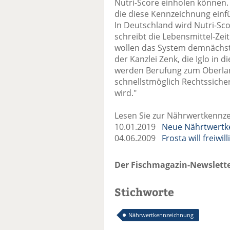
Nutri-Score einholen können. 
die diese Kennzeichnung einfü
In Deutschland wird Nutri-Sc
schreibt die Lebensmittel-Ze
wollen das System demnächst
der Kanzlei Zenk, die Iglo in di
werden Berufung zum Oberlan
schnellstmöglich Rechtssicher
wird."
Lesen Sie zur Nährwertkennze
10.01.2019
Neue Nährtwertke
04.06.2009
Frosta will freiw
Der Fischmagazin-Newslette
Stichworte
Nährwertkennzeichnung