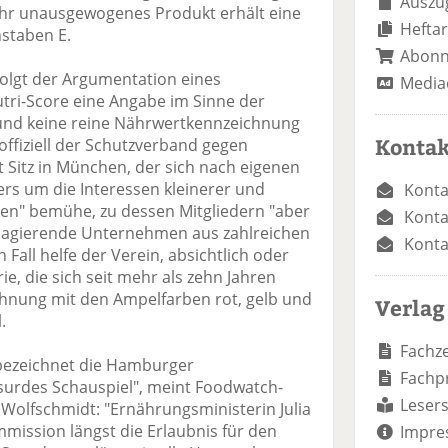
Auszug
ehr unausgewogenes Produkt erhält eine
Heftar
staben E.
Abon
olgt der Argumentation eines
Media
utri-Score eine Angabe im Sinne der
und keine reine Nährwertkennzeichnung
Kontak
 offiziell der Schutzverband gegen
 Sitz in München, der sich nach eigenen
ers um die Interessen kleinerer und
Konta
en" bemühe, zu dessen Mitgliedern "aber
Konta
l agierende Unternehmen aus zahlreichen
Konta
 Fall helfe der Verein, absichtlich oder
ie, die sich seit mehr als zehn Jahren
hnung mit den Ampelfarben rot, gelb und
Verlag
.
Fachze
bezeichnet die Hamburger
Fachp
surdes Schauspiel", meint Foodwatch-
Lesers
olfschmidt: "Ernährungsministerin Julia
mission längst die Erlaubnis für den
Impre