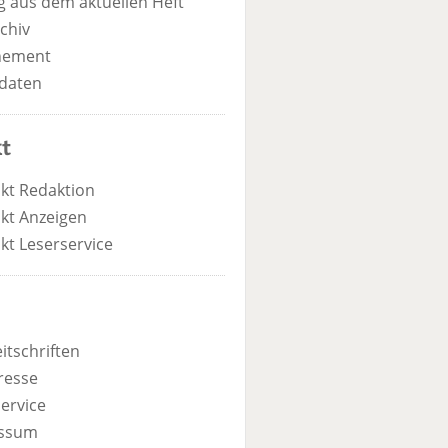
 aus dem aktuellen Heft
chiv
nement
daten
t
kt Redaktion
kt Anzeigen
kt Leserservice
itschriften
resse
ervice
ssum