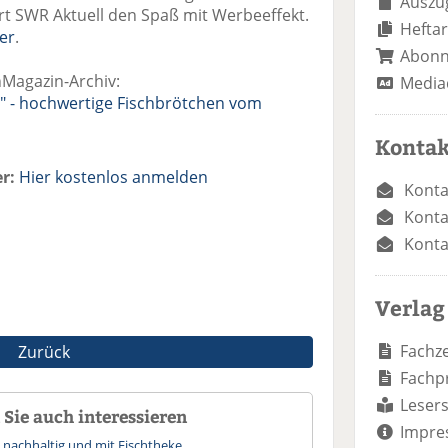
Auszug
t SWR Aktuell den Spaß mit Werbeeffekt.
Heftar
er
.
Abon
hMagazin-Archiv:
Media
t" - hochwertige Fischbrötchen vom
Kontak
r:
Hier kostenlos anmelden
Konta
Konta
Konta
Verlag
Fachze
Zurück
Fachp
Lesers
Sie auch interessieren
Impre
 nachhaltig und mit Fischtheke