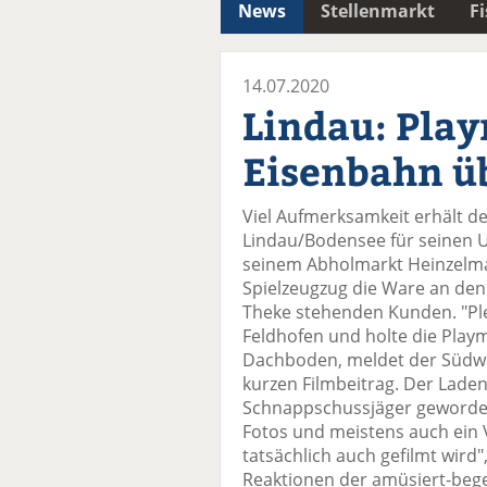
News
Stellenmarkt
F
14.07.2020
Lindau: Play
Eisenbahn üb
Viel Aufmerksamkeit erhält de
Lindau/Bodensee für seinen 
seinem Abholmarkt Heinzelman
Spielzeugzug die Ware an den
Theke stehenden Kunden. "Plex
Feldhofen und holte die Play
Dachboden, meldet der Südw
kurzen Filmbeitrag. Der Laden
Schnappschussjäger geworden. 
Fotos und meistens auch ein 
tatsächlich auch gefilmt wird
Reaktionen der amüsiert-bege