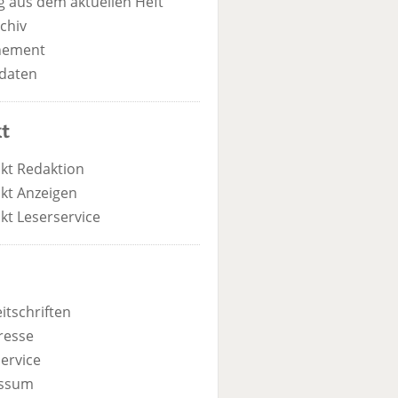
 aus dem aktuellen Heft
chiv
nement
daten
t
kt Redaktion
kt Anzeigen
kt Leserservice
itschriften
resse
ervice
ssum