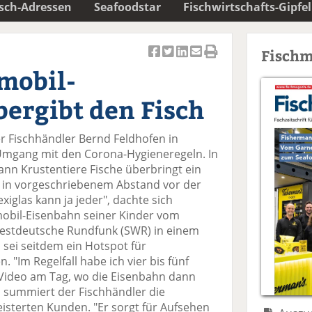
isch-Adressen
Seafoodstar
Fischwirtschafts-Gipfel
Fischm
Ar
Ar
Ar
Ar
Ar
mobil-
ti
ti
ti
ti
ti
k
k
k
k
k
ergibt den Fisch
el
el
el
el
el
a
t
a
p
D
r Fischhändler Bernd Feldhofen in
uf
wi
uf
er
ru
Umgang mit den Corona-Hygieneregeln. In
F
tt
Li
E
ck
n Krustentiere Fische überbringt ein
ac
er
n
m
e
 in vorgeschriebenem Abstand vor der
e
n
k
ai
n
iglas kann ja jeder", dachte sich
b
e
l
mobil-Eisenbahn seiner Kinder vom
o
di
v
estdeutsche Rundfunk (SWR) in einem
o
n
er
 sei seitdem ein Hotspot für
k
te
se
"Im Regelfall habe ich vier bis fünf
te
il
n
Video am Tag, wo die Eisenbahn dann
il
e
d
", summiert der Fischhändler die
e
n
e
isterten Kunden. "Er sorgt für Aufsehen
n
n