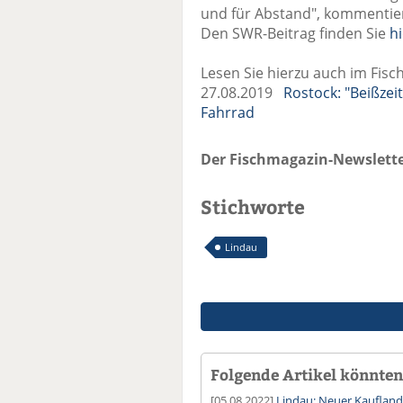
und für Abstand", kommentier
Den SWR-Beitrag finden Sie
hi
Lesen Sie hierzu auch im Fisc
27.08.2019
Rostock: "Beißzei
Fahrrad
Der Fischmagazin-Newslette
Stichworte
Lindau
Folgende Artikel könnten 
[05.08.2022]
Lindau: Neuer Kaufland