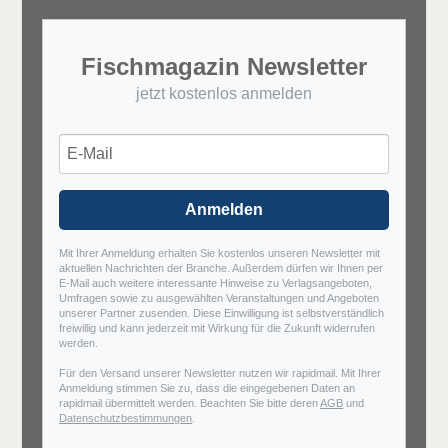
Fischmagazin Newsletter
jetzt kostenlos anmelden
Anmelden
Mit Ihrer Anmeldung erhalten Sie kostenlos unseren Newsletter mit
aktuellen Nachrichten der Branche. Außerdem dürfen wir Ihnen per
E-Mail auch weitere interessante Hinweise zu Verlagsangeboten,
Umfragen sowie zu ausgewählten Veranstaltungen und Angeboten
unserer Partner zusenden. Diese Einwilligung ist selbstverständlich
freiwillig und kann jederzeit mit Wirkung für die Zukunft widerrufen
werden.
Für den Versand unserer Newsletter nutzen wir rapidmail. Mit Ihrer
Anmeldung stimmen Sie zu, dass die eingegebenen Daten an
rapidmail übermittelt werden. Beachten Sie bitte deren
AGB
und
Datenschutzbestimmungen
.