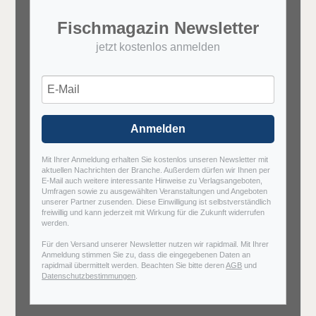
Fischmagazin Newsletter
jetzt kostenlos anmelden
Anmelden
Mit Ihrer Anmeldung erhalten Sie kostenlos unseren Newsletter mit
aktuellen Nachrichten der Branche. Außerdem dürfen wir Ihnen per
E-Mail auch weitere interessante Hinweise zu Verlagsangeboten,
Umfragen sowie zu ausgewählten Veranstaltungen und Angeboten
unserer Partner zusenden. Diese Einwilligung ist selbstverständlich
freiwillig und kann jederzeit mit Wirkung für die Zukunft widerrufen
werden.
Für den Versand unserer Newsletter nutzen wir rapidmail. Mit Ihrer
Anmeldung stimmen Sie zu, dass die eingegebenen Daten an
rapidmail übermittelt werden. Beachten Sie bitte deren
AGB
und
Datenschutzbestimmungen
.