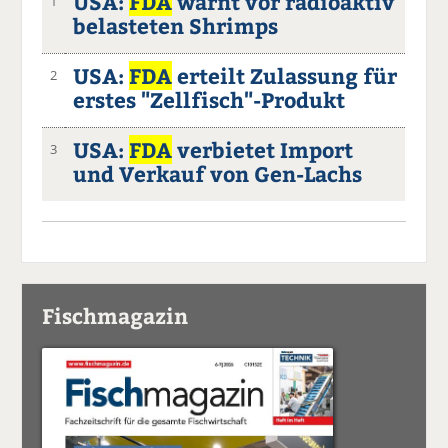
USA:
FDA
warnt vor radioaktiv
1
belasteten Shrimps
USA:
FDA
erteilt Zulassung für
2
erstes "Zellfisch"-Produkt
USA:
FDA
verbietet Import
3
und Verkauf von Gen-Lachs
Fischmagazin