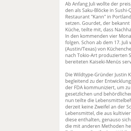
Ab Anfang Juli wollte der pr
den als Saku-Blöcke in Sushi-
Restaurant "Kann" in Portlan
setzen. Gourdet, der bekannt i
Küche, teilte mit, dass Nachha
In den kommenden vier Monate
folgen. Schon ab dem 17. Jul
(Austin/Texas) von Küchenchef
nach Tokio-Art produzierten 
bereiteten Kaiseki-Menüs serv
Die Wildtype-Gründer Justin 
begleitend zu der Entwicklun
der FDA kommuniziert, um zu 
gesetzlichen und behördliche
nun teilte die Lebensmittelb
derzeit keine Zweifel an der 
Lebensmittel, die aus kultivi
diese enthalten, genauso sich
die mit anderen Methoden her