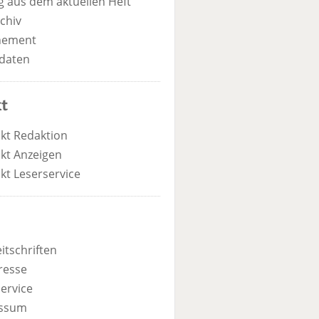
 aus dem aktuellen Heft
chiv
nement
daten
t
kt Redaktion
kt Anzeigen
kt Leserservice
itschriften
resse
ervice
ssum