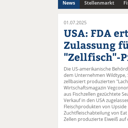
News
Stellenmarkt
F
01.07.2025
USA: FDA ert
Zulassung fü
"Zellfisch"-
Die US-amerikanische Behörde
dem Unternehmen Wildtype, Sa
zellbasiert produzierten "Lach
Wirtschaftsmagazin Vegconomi
aus Fischzellen gezüchtete S
Verkauf in den USA zugelassen
Fleischprodukten von Upside
Zuchtfleischabteilung von Eat J
Zellen produzierte Eiweiß au