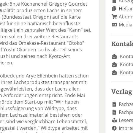
Auszug
eisgekrönte Küchenchef Gregory Gourdet
Heftar
Qualität produzierten Lachs in seinem
Abon
d (Bundesstaat Oregon) auf die Karte
st für seine haitianisch beeinflusste
Media
ltigkeit ein zentraler Wert des "Kann" sei.
n sollen drei weitere Restaurants
Kontak
i wird das Omakase-Restaurant "Otoko"
 Yoshi Okai den Lachs als Teil seines
Sushi und seines nach Kyoto-Art
Konta
ieren.
Konta
Konta
Kolbeck und Arye Elfenbein hatten schon
g ihres Lachsproduktes transparent mit
gewährleisten, dass der Lachs allen
Verlag
n Anforderungen entspricht. Ende Mai
ehörde dem Start-up mit: "Wir haben
Fachze
Schlussfolgerung von Wildtype, dass
Fachp
ertem Lachszellmaterial bestehen oder
Lesers
er sind wie vergleichbare Lebensmittel,
gestellt werden." Wildtype arbeitet mit
Impre