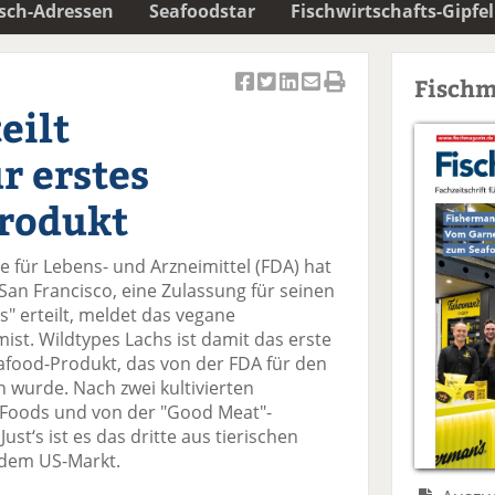
isch-Adressen
Seafoodstar
Fischwirtschafts-Gipfel
Fischm
Ar
Ar
Ar
Ar
Ar
eilt
ti
ti
ti
ti
ti
k
k
k
k
k
r erstes
el
el
el
el
el
a
t
a
p
D
Produkt
uf
wi
uf
er
ru
F
tt
Li
E
ck
 für Lebens- und Arzneimittel (FDA) hat
ac
er
n
m
e
n Francisco, eine Zulassung für seinen
e
n
k
ai
n
s" erteilt, meldet das vegane
b
e
l
st. Wildtypes Lachs ist damit das erste
o
di
v
eafood-Produkt, das von der FDA für den
o
n
er
 wurde. Nach zwei kultivierten
k
te
se
 Foods und von der "Good Meat"-
te
il
n
ust‘s ist es das dritte aus tierischen
il
e
d
f dem US-Markt.
e
n
e
n
n