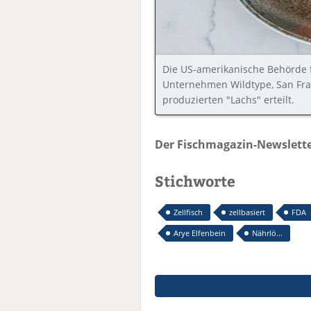
Die US-amerikanische Behörde f
Unternehmen Wildtype, San Fran
produzierten "Lachs" erteilt.
Der Fischmagazin-Newslette
Stichworte
Zellfisch
zellbasiert
FDA
Arye Elfenbein
Nährlö...