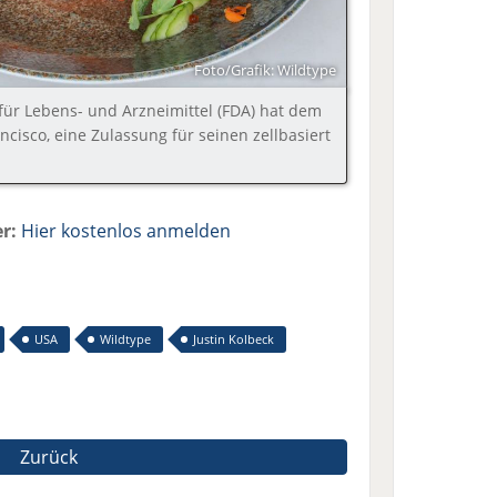
Foto/Grafik: Wildtype
ür Lebens- und Arzneimittel (FDA) hat dem
cisco, eine Zulassung für seinen zellbasiert
r:
Hier kostenlos anmelden
USA
Wildtype
Justin Kolbeck
Zurück