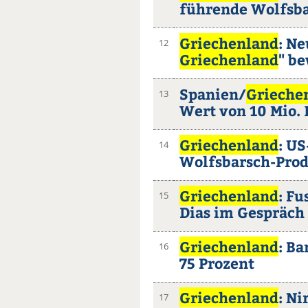
führende Wolfsb
Griechenland
: Ne
12
Griechenland
" b
Spanien/
Grieche
13
Wert von 10 Mio.
Griechenland
: U
14
Wolfsbarsch-Pro
Griechenland
: Fu
15
Dias im Gespräch
Griechenland
: B
16
75 Prozent
Griechenland
: Ni
17