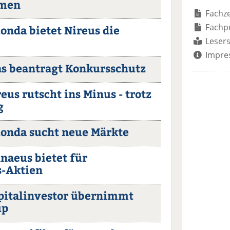
hmen
Fachze
Fachp
londa bietet Nireus die
Lesers
Impre
ias beantragt Konkursschutz
reus rutscht ins Minus - trotz
g
elonda sucht neue Märkte
nnaeus bietet für
s-Aktien
apitalinvestor übernimmt
up