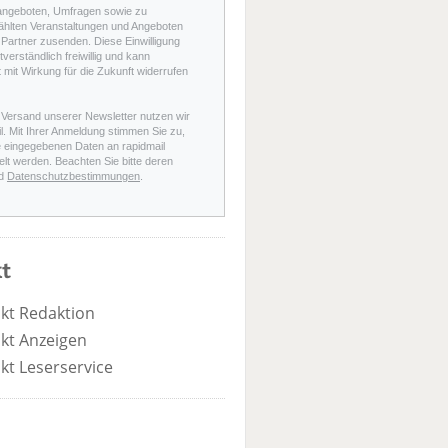
angeboten, Umfragen sowie zu
hlten Veranstaltungen und Angeboten
Partner zusenden. Diese Einwilligung
stverständlich freiwillig und kann
t mit Wirkung für die Zukunft widerrufen
 Versand unserer Newsletter nutzen wir
l. Mit Ihrer Anmeldung stimmen Sie zu,
e eingegebenen Daten an rapidmail
elt werden. Beachten Sie bitte deren
d
Datenschutzbestimmungen
.
t
kt Redaktion
kt Anzeigen
kt Leserservice