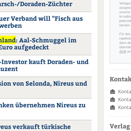
arsch-/Doraden-Züchter
Verlags
ausgewä
unserer 
uer Verband will "Fisch aus
ist selb
jederzei
ewerben
werden.
Für den
nland
: Aal-Schmuggel im
rapidmai
dass di
 Euro aufgedeckt
übermitt
AGB
un
S-Investor kauft Doraden- und
duzent
Kontak
sion von Selonda, Nireus und
Konta
Konta
anken übernehmen Nireus zu
Konta
Verlag
reus verkauft türkische