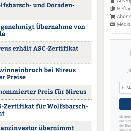
Auszug
olfsbarsch- und Doraden-
Heftar
Abon
Media
U genehmigt Übernahme von
da
reus erhält ASC-Zertifikat
ewinneinbruch bei Nireus
j
r Preise
enommierter Preis für Nireus
S-Zertifikat für Wolfsbarsch-
ht
Mit Ihre
unseren 
inanzinvestor übernimmt
der Bra
Mail auc