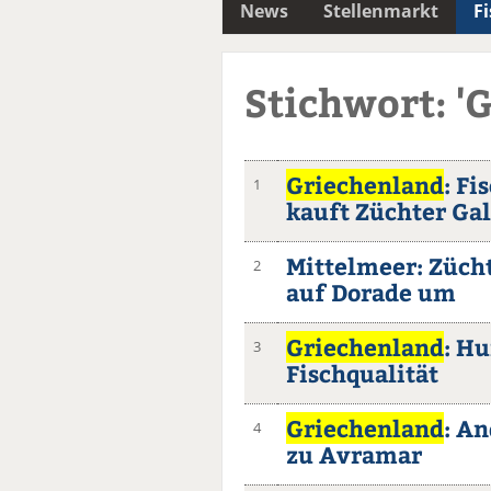
News
Stellenmarkt
F
Stichwort: '
Griechenland
: Fi
1
kauft Züchter Gal
Mittelmeer: Züch
2
auf Dorade um
Griechenland
: H
3
Fischqualität
Griechenland
: A
4
zu Avramar