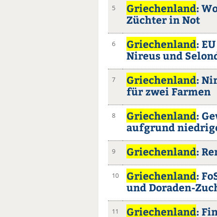
Griechenland
: W
5
Züchter in Not
Griechenland
: E
6
Nireus und Selon
Griechenland
: Ni
7
für zwei Farmen
Griechenland
: G
8
aufgrund niedrige
Griechenland
: R
9
Griechenland
: Fo
10
und Doraden-Zuc
Griechenland
: F
11