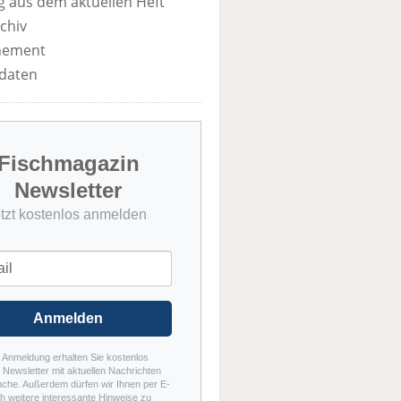
 aus dem aktuellen Heft
chiv
nement
daten
Fischmagazin
Newsletter
etzt kostenlos anmelden
Anmelden
r Anmeldung erhalten Sie kostenlos
Newsletter mit aktuellen Nachrichten
nche. Außerdem dürfen wir Ihnen per E-
h weitere interessante Hinweise zu