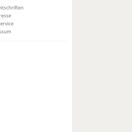
itschriften
resse
ervice
ssum