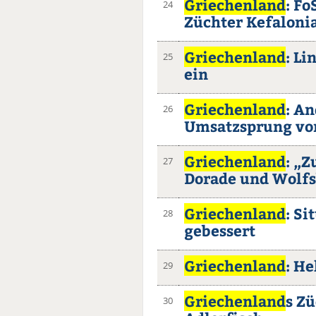
Griechenland
: Fo
24
Züchter Kefaloni
Griechenland
: Li
25
ein
Griechenland
: A
26
Umsatzsprung von
Griechenland
: „Z
27
Dorade und Wolfs
Griechenland
: Si
28
gebessert
Griechenland
: He
29
Griechenland
s Zü
30