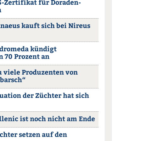
S-Zertifikat für Doraden-
a
nnaeus kauft sich bei Nireus
ndromeda kündigt
 70 Prozent an
u viele Produzenten von
barsch“
tuation der Züchter hat sich
llenic ist noch nicht am Ende
chter setzen auf den