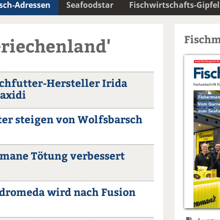
isch-Adressen
Seafoodstar
Fischwirtschafts-Gipfel
Fischm
Griechenland'
schfutter-Hersteller Irida
axidi
ter steigen von Wolfsbarsch
umane Tötung verbessert
ndromeda wird nach Fusion