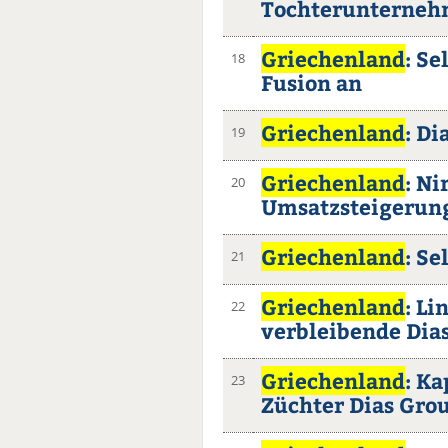
Tochterunterne
Griechenland
: Se
18
Fusion an
Griechenland
: D
19
Griechenland
: Ni
20
Umsatzsteigerun
Griechenland
: S
21
Griechenland
: Li
22
verbleibende Dia
Griechenland
: K
23
Züchter Dias Gro