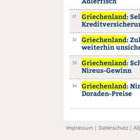
Adlerfisch
Griechenland
: Se
31
Kreditversicher
Griechenland
: Z
32
weiterhin unsich
Griechenland
: S
33
Nireus-Gewinn
Griechenland
: Ni
34
Doraden-Preise
Impressum
|
Datenschutz
|
Al