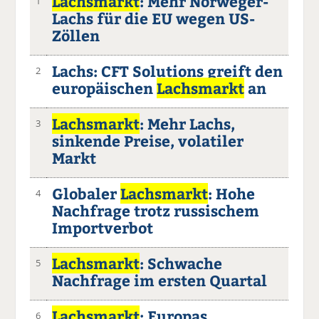
Lachsmarkt
: Mehr Norweger-
1
Lachs für die EU wegen US-
Zöllen
Lachs: CFT Solutions greift den
2
europäischen
Lachsmarkt
an
Lachsmarkt
: Mehr Lachs,
3
sinkende Preise, volatiler
Markt
Globaler
Lachsmarkt
: Hohe
4
Nachfrage trotz russischem
Importverbot
Lachsmarkt
: Schwache
5
Nachfrage im ersten Quartal
Lachsmarkt
: Europas
6