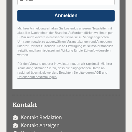
Anmelden
Mit Ihrer Anmeldung erhalten Sie kostenlos unseren Newsletter mit
aktuellen Nachrichten der Branche. Außerdem dürfen wir Ihnen per
E-Mail auch weitere interessante Hinweise zu Verlagsangeboten,
Umfragen sowie zu ausgewählten Veranstaltungen und Angeboten
unserer Partner zusenden. Diese Einwilligung ist selbstverständlich
freiwillig und kann jederzeit mit Wirkung für die Zukunft widerrufen
werden.
Für den Versand unserer Newsletter nutzen wir rapidmail. Mit Ihrer
Anmeldung stimmen Sie zu, dass die eingegebenen Daten an
rapidmail übermittelt werden. Beachten Sie bitte deren
AGB
und
Datenschutzbestimmungen
.
Kontakt
Kontakt Redaktion
Kontakt Anzeigen