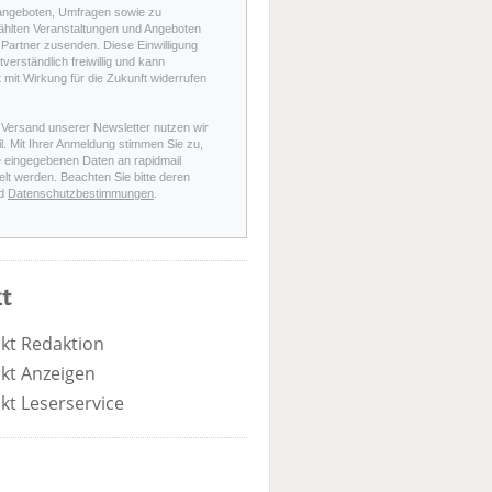
angeboten, Umfragen sowie zu
hlten Veranstaltungen und Angeboten
Partner zusenden. Diese Einwilligung
stverständlich freiwillig und kann
t mit Wirkung für die Zukunft widerrufen
 Versand unserer Newsletter nutzen wir
l. Mit Ihrer Anmeldung stimmen Sie zu,
e eingegebenen Daten an rapidmail
elt werden. Beachten Sie bitte deren
d
Datenschutzbestimmungen
.
t
kt Redaktion
kt Anzeigen
kt Leserservice