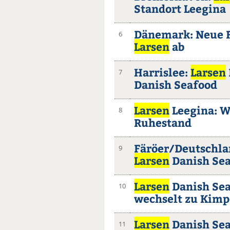
Standort Leegina
Dänemark: Neue F
6
Larsen
ab
Harrislee:
Larsen
7
Danish Seafood
Larsen
Leegina: W
8
Ruhestand
Färöer/Deutschl
9
Larsen
Danish Se
Larsen
Danish Sea
10
wechselt zu Kimp
Larsen
Danish Sea
11