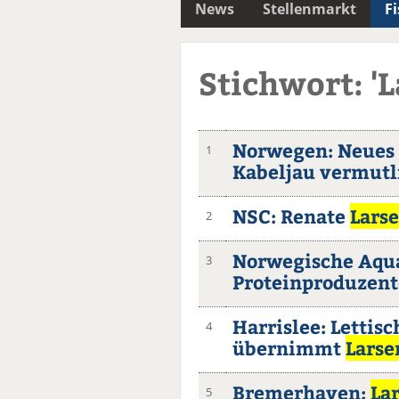
News
Stellenmarkt
F
Stichwort: 'L
Norwegen: Neues 
1
Kabeljau vermutl
NSC: Renate
Lars
2
Norwegische Aqua
3
Proteinproduzent
Harrislee: Letti
4
übernimmt
Larse
Bremerhaven:
La
5