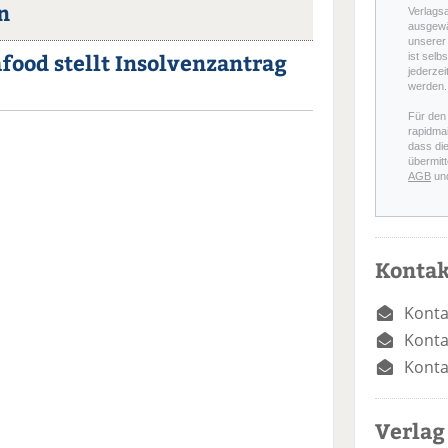
n
Verlags
ausgewä
unserer 
food stellt Insolvenzantrag
ist selb
jederzei
werden.
Für den
rapidmai
dass di
übermitt
AGB
un
Kontak
Konta
Konta
Konta
Verlag