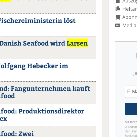
Auszug
Heftar
Abon
ischereiministerin löst
Media
Danish Seafood wird
Larsen
olfgang Hebecker im
j
and: Fangunternehmen kauft
afood
food: Produktionsdirektor
ex
Mit Ihre
unseren 
food: Zwei
der Bra
Mail auc