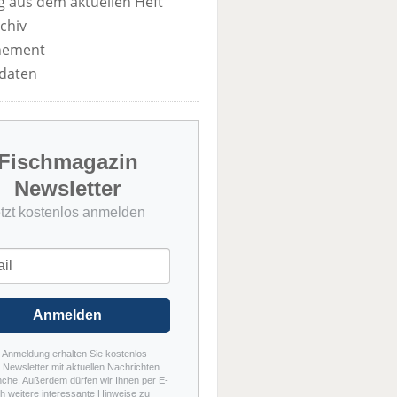
 aus dem aktuellen Heft
chiv
nement
daten
Fischmagazin
Newsletter
etzt kostenlos anmelden
Anmelden
r Anmeldung erhalten Sie kostenlos
Newsletter mit aktuellen Nachrichten
nche. Außerdem dürfen wir Ihnen per E-
h weitere interessante Hinweise zu