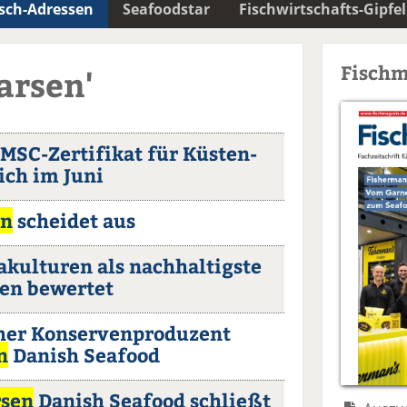
isch-Adressen
Seafoodstar
Fischwirtschafts-Gipfel
Fischm
arsen'
MSC-Zertifikat für Küsten-
ich im Juni
en
scheidet aus
kulturen als nachhaltigste
en bewertet
scher Konservenproduzent
n
Danish Seafood
rsen
Danish Seafood schließt