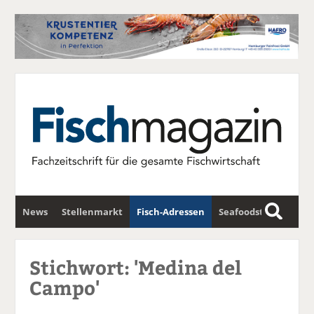
News
Stellenmarkt
Fisch-Adressen
Seafoodstar
S
u
Fischwirtschafts-Gipfel
Newsletter
c
Stichwort: 'Medina del
h
Campo'
e