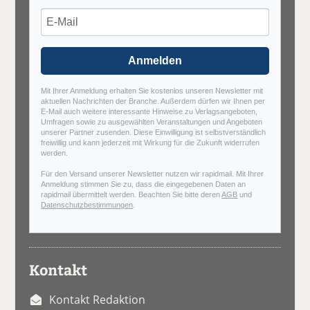
Anmelden
Mit Ihrer Anmeldung erhalten Sie kostenlos unseren Newsletter mit
aktuellen Nachrichten der Branche. Außerdem dürfen wir Ihnen per
E-Mail auch weitere interessante Hinweise zu Verlagsangeboten,
Umfragen sowie zu ausgewählten Veranstaltungen und Angeboten
unserer Partner zusenden. Diese Einwilligung ist selbstverständlich
freiwillig und kann jederzeit mit Wirkung für die Zukunft widerrufen
werden.
Für den Versand unserer Newsletter nutzen wir rapidmail. Mit Ihrer
Anmeldung stimmen Sie zu, dass die eingegebenen Daten an
rapidmail übermittelt werden. Beachten Sie bitte deren
AGB
und
Datenschutzbestimmungen
.
Kontakt
Kontakt Redaktion