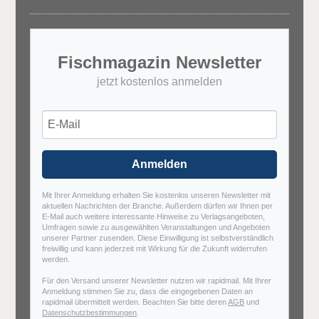
Fischmagazin Newsletter
jetzt kostenlos anmelden
Anmelden
Mit Ihrer Anmeldung erhalten Sie kostenlos unseren Newsletter mit
aktuellen Nachrichten der Branche. Außerdem dürfen wir Ihnen per
E-Mail auch weitere interessante Hinweise zu Verlagsangeboten,
Umfragen sowie zu ausgewählten Veranstaltungen und Angeboten
unserer Partner zusenden. Diese Einwilligung ist selbstverständlich
freiwillig und kann jederzeit mit Wirkung für die Zukunft widerrufen
werden.
Für den Versand unserer Newsletter nutzen wir rapidmail. Mit Ihrer
Anmeldung stimmen Sie zu, dass die eingegebenen Daten an
rapidmail übermittelt werden. Beachten Sie bitte deren
AGB
und
Datenschutzbestimmungen
.