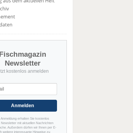
 aus dem aktuellen Heft
chiv
nement
daten
Fischmagazin
Newsletter
etzt kostenlos anmelden
Anmelden
r Anmeldung erhalten Sie kostenlos
Newsletter mit aktuellen Nachrichten
nche. Außerdem dürfen wir Ihnen per E-
h weitere interessante Hinweise zu