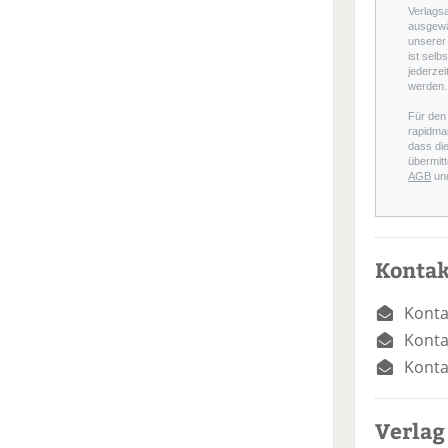
Verlags
ausgewä
unserer 
ist selb
jederzei
werden.
Für den
rapidmai
dass di
übermitt
AGB
un
Kontak
Konta
Konta
Konta
Verlag