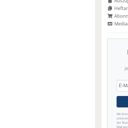
Auszug
Heftar
Abon
Media
j
Mit Ihre
unseren 
der Bra
Mail auc