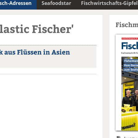
isch-Adressen
Seafoodstar
Fischwirtschafts-Gipfel
Fischm
lastic Fischer'
ik aus Flüssen in Asien