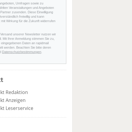
angeboten, Umfragen sowie zu
hlten Veranstaltungen und Angeboten
Partner zusenden. Diese Einwilligung
stverständlich freiwillig und kann
t mit Wirkung für die Zukunft widerrufen
 Versand unserer Newsletter nutzen wir
l. Mit Ihrer Anmeldung stimmen Sie zu,
e eingegebenen Daten an rapidmail
elt werden. Beachten Sie bitte deren
d
Datenschutzbestimmungen
.
t
kt Redaktion
kt Anzeigen
kt Leserservice