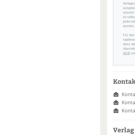
Verlags
ausgewä
unserer 
ist selb
jederzei
werden.
Für den
rapidmai
dass di
übermitt
AGB
un
Kontak
Konta
Konta
Konta
Verlag