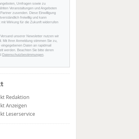
angeboten, Umfragen sowie zu
hlten Veranstaltungen und Angeboten
Partner zusenden. Diese Einwilligung
stverständlich freiwillig und kann
t mit Wirkung für die Zukunft widerrufen
 Versand unserer Newsletter nutzen wir
l. Mit Ihrer Anmeldung stimmen Sie zu,
e eingegebenen Daten an rapidmail
elt werden. Beachten Sie bitte deren
d
Datenschutzbestimmungen
.
t
kt Redaktion
kt Anzeigen
kt Leserservice