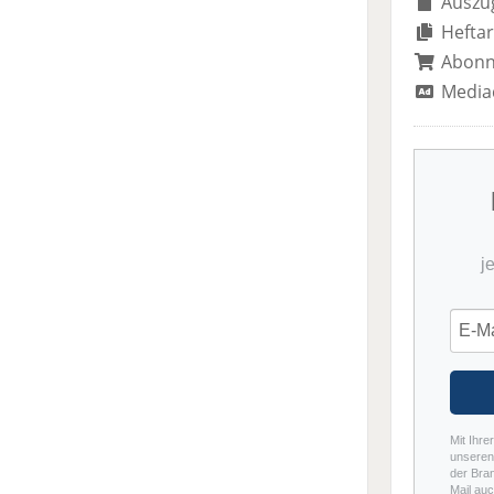
Auszug
Heftar
Abon
Media
j
Mit Ihre
unseren 
der Bra
Mail auc