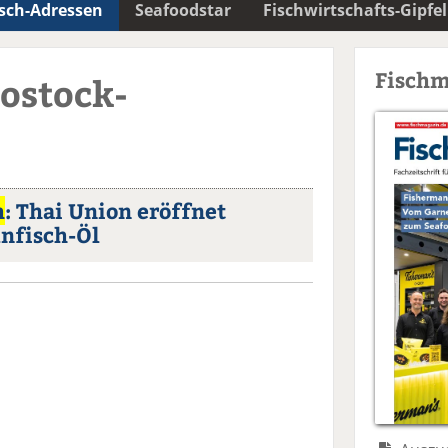
isch-Adressen
Seafoodstar
Fischwirtschafts-Gipfel
Fischm
Rostock-
h
: Thai Union eröffnet
unfisch-Öl