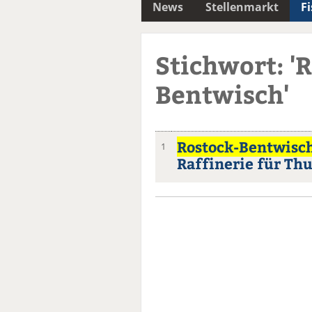
News
Stellenmarkt
F
Stichwort: '
Bentwisch'
Rostock-Bentwisc
1
Raffinerie für Th