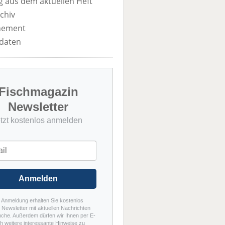
 aus dem aktuellen Heft
chiv
nement
daten
Fischmagazin
Newsletter
etzt kostenlos anmelden
Anmelden
r Anmeldung erhalten Sie kostenlos
Newsletter mit aktuellen Nachrichten
nche. Außerdem dürfen wir Ihnen per E-
h weitere interessante Hinweise zu