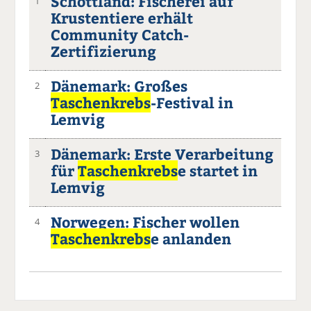
Schottland: Fischerei auf
1
Krustentiere erhält
Community Catch-
Zertifizierung
Dänemark: Großes
2
Taschenkrebs
-Festival in
Lemvig
Dänemark: Erste Verarbeitung
3
für
Taschenkrebs
e startet in
Lemvig
Norwegen: Fischer wollen
4
Taschenkrebs
e anlanden