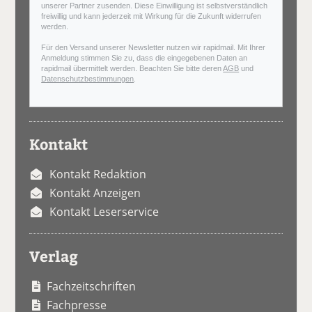
unserer Partner zusenden. Diese Einwilligung ist selbstverständlich
freiwillig und kann jederzeit mit Wirkung für die Zukunft widerrufen
werden.
Für den Versand unserer Newsletter nutzen wir rapidmail. Mit Ihrer
Anmeldung stimmen Sie zu, dass die eingegebenen Daten an
rapidmail übermittelt werden. Beachten Sie bitte deren
AGB
und
Datenschutzbestimmungen
.
Kontakt
Kontakt Redaktion
Kontakt Anzeigen
Kontakt Leserservice
Verlag
Fachzeitschriften
Fachpresse