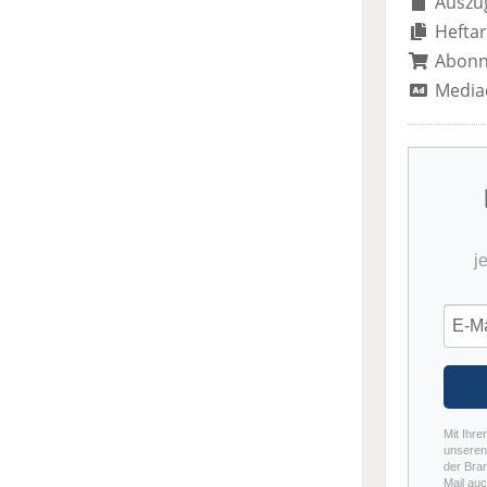
Auszug
Heftar
Abon
Media
j
Mit Ihre
unseren 
der Bra
Mail auc