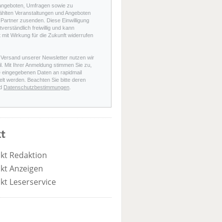
angeboten, Umfragen sowie zu
hlten Veranstaltungen und Angeboten
Partner zusenden. Diese Einwilligung
stverständlich freiwillig und kann
t mit Wirkung für die Zukunft widerrufen
 Versand unserer Newsletter nutzen wir
l. Mit Ihrer Anmeldung stimmen Sie zu,
e eingegebenen Daten an rapidmail
elt werden. Beachten Sie bitte deren
d
Datenschutzbestimmungen
.
t
kt Redaktion
kt Anzeigen
kt Leserservice