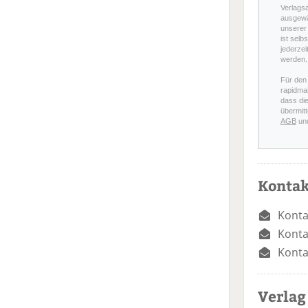
Verlags
ausgewä
unserer 
ist selb
jederzei
werden.
Für den
rapidmai
dass di
übermitt
AGB
un
Kontak
Konta
Konta
Konta
Verlag