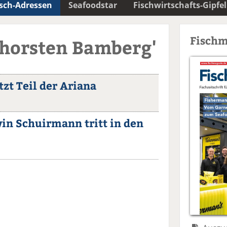
isch-Adressen
Seafoodstar
Fischwirtschafts-Gipfel
Fischm
Thorsten Bamberg'
zt Teil der Ariana
win Schuirmann tritt in den