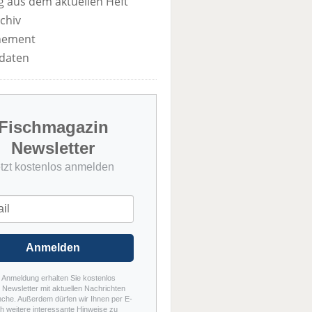
 aus dem aktuellen Heft
chiv
nement
daten
Fischmagazin
Newsletter
etzt kostenlos anmelden
Anmelden
r Anmeldung erhalten Sie kostenlos
Newsletter mit aktuellen Nachrichten
nche. Außerdem dürfen wir Ihnen per E-
h weitere interessante Hinweise zu