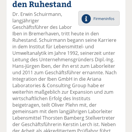
den Ruhestand
el
el
el
el
el
a
t
a
p
D
Dr. Erwin Schuirmann,
uf
wi
uf
er
ru
Firmeninfos
langjähriger
F
tt
Li
E
ck
Geschäftsführer des Labor
ac
er
n
m
e
Iben in Bremerhaven, tritt heute in den
e
n
k
ai
n
Ruhestand. Schuirmann begann seine Karriere
b
e
l
in dem Institut für Lebensmittel- und
o
di
v
Umweltanalytik im Jahre 1992, seinerzeit unter
o
n
er
Leitung des Unternehmensgründers Dipl.-Ing.
k
te
se
Hans-Jürgen Iben, der ihn erst zum Laborleiter
te
il
n
und 2011 zum Geschäftsführer ernannte. Nach
il
e
d
Integration der Iben GmbH in die Ariana
e
n
e
Laboratories & Consulting Group habe er
n
n
weiterhin maßgeblich zur Expansion und zum
wirtschaftlichen Erfolg des Instituts
beigetragen, teilt Oliver Plehn mit, der
gemeinsam mit dem langjährigen Laborleiter
Lebensmittel Thorsten Bamberg Stellvertreter
der Geschäftsführerin Kerstin Lerch ist. Neben
der Arbeit als akkreditiertem Prüflabor führt