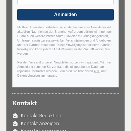
Anmelden
Mit Ihrer Anmeldung erhalten Sie kostenlos unseren Newsletter mit
aktuellen Nachrichten der Branche. Außerdem dürfen wir Ihnen per
E-Mail auch weitere interessante Hinweise zu Verlagsangeboten,
Umfragen sowie zu ausgewählten Veranstaltungen und Angeboten
unserer Partner zusenden. Diese Einwilligung ist selbstverständlich
freiwillig und kann jederzeit mit Wirkung für die Zukunft widerrufen
werden.
Für den Versand unserer Newsletter nutzen wir rapidmail. Mit Ihrer
Anmeldung stimmen Sie zu, dass die eingegebenen Daten an
rapidmail übermittelt werden. Beachten Sie bitte deren
AGB
und
Datenschutzbestimmungen
.
Kontakt
Kontakt Redaktion
Kontakt Anzeigen