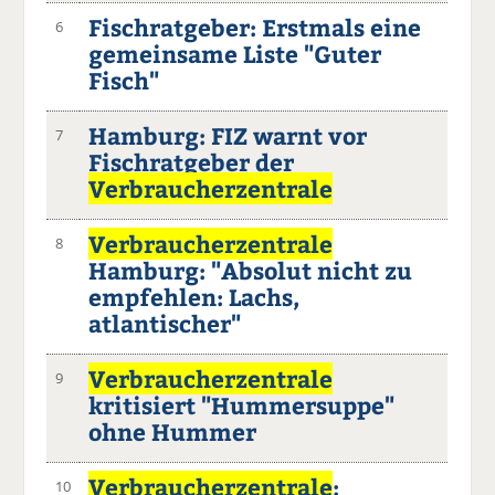
Fischratgeber: Erstmals eine
6
gemeinsame Liste "Guter
Fisch"
Hamburg: FIZ warnt vor
7
Fischratgeber der
Verbraucherzentrale
Verbraucherzentrale
8
Hamburg: "Absolut nicht zu
empfehlen: Lachs,
atlantischer"
Verbraucherzentrale
9
kritisiert "Hummersuppe"
ohne Hummer
Verbraucherzentrale
:
10