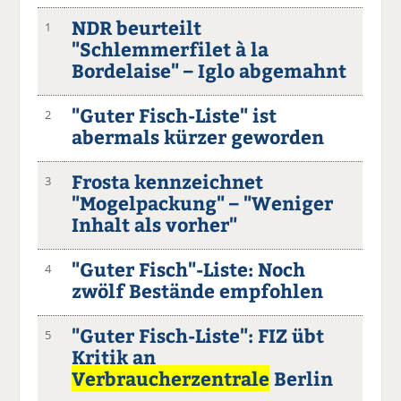
NDR beurteilt
1
"Schlemmerfilet à la
Bordelaise" – Iglo abgemahnt
"Guter Fisch-Liste" ist
2
abermals kürzer geworden
Frosta kennzeichnet
3
"Mogelpackung" – "Weniger
Inhalt als vorher"
"Guter Fisch"-Liste: Noch
4
zwölf Bestände empfohlen
"Guter Fisch-Liste": FIZ übt
5
Kritik an
Verbraucherzentrale
Berlin