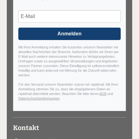
Anmelden
Mit Ihrer Anmeldung erhalten Sie kostenlos unseren Newsletter mit
aktuellen Nachrichten der Branche. Außerdem dürfen wir Ihnen per
E-Mail auch weitere interessante Hinweise zu Verlagsangeboten,
Umfragen sowie zu ausgewählten Veranstaltungen und Angeboten
unserer Partner zusenden. Diese Einwilligung ist selbstverständlich
freiwillig und kann jederzeit mit Wirkung für die Zukunft widerrufen
werden.
Für den Versand unserer Newsletter nutzen wir rapidmail. Mit Ihrer
Anmeldung stimmen Sie zu, dass die eingegebenen Daten an
rapidmail übermittelt werden. Beachten Sie bitte deren
AGB
und
Datenschutzbestimmungen
.
Kontakt