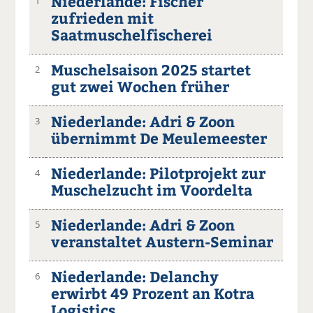
Niederlande: Fischer
1
zufrieden mit
Saatmuschelfischerei
Muschelsaison 2025 startet
2
gut zwei Wochen früher
Niederlande: Adri & Zoon
3
übernimmt De Meulemeester
Niederlande: Pilotprojekt zur
4
Muschelzucht im Voordelta
Niederlande: Adri & Zoon
5
veranstaltet Austern-Seminar
Niederlande: Delanchy
6
erwirbt 49 Prozent an Kotra
Logistics