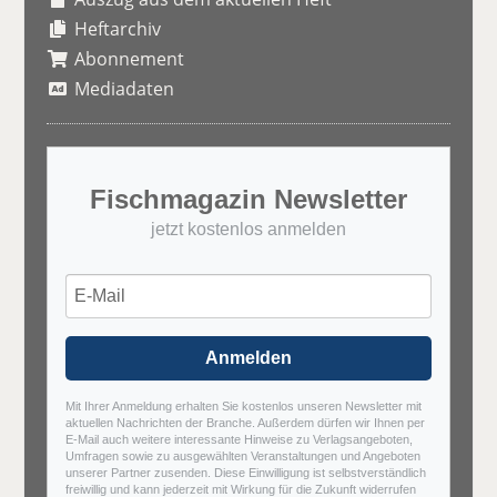
Heftarchiv
Abonnement
Mediadaten
Fischmagazin Newsletter
jetzt kostenlos anmelden
Anmelden
Mit Ihrer Anmeldung erhalten Sie kostenlos unseren Newsletter mit
aktuellen Nachrichten der Branche. Außerdem dürfen wir Ihnen per
E-Mail auch weitere interessante Hinweise zu Verlagsangeboten,
Umfragen sowie zu ausgewählten Veranstaltungen und Angeboten
unserer Partner zusenden. Diese Einwilligung ist selbstverständlich
freiwillig und kann jederzeit mit Wirkung für die Zukunft widerrufen