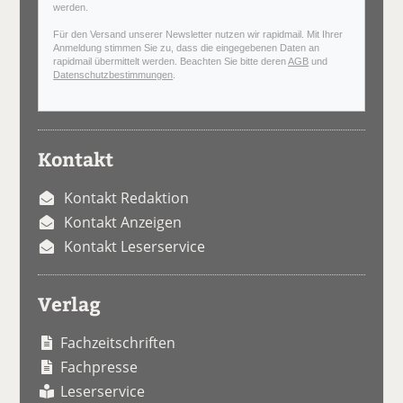
werden.
Für den Versand unserer Newsletter nutzen wir rapidmail. Mit Ihrer
Anmeldung stimmen Sie zu, dass die eingegebenen Daten an
rapidmail übermittelt werden. Beachten Sie bitte deren
AGB
und
Datenschutzbestimmungen
.
Kontakt
Kontakt Redaktion
Kontakt Anzeigen
Kontakt Leserservice
Verlag
Fachzeitschriften
Fachpresse
Leserservice