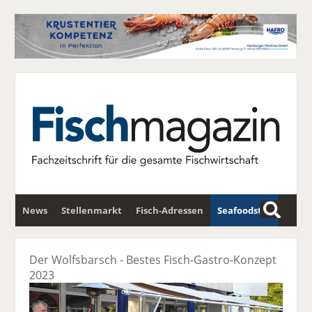
News
Stellenmarkt
Fisch-Adressen
Seafoodstar
S
u
Fischwirtschafts-Gipfel
Newsletter
c
Der Wolfsbarsch - Bestes Fisch-Gastro-Konzept
h
2023
e