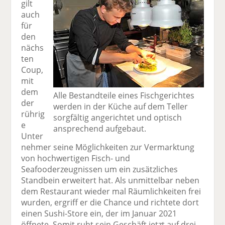
gilt
auch
für
den
nächs
ten
Coup,
mit
dem
Alle Bestandteile eines Fischgerichtes
der
werden in der Küche auf dem Teller
rührig
sorgfältig angerichtet und optisch
e
ansprechend aufgebaut.
Unter
nehmer seine Möglichkeiten zur Vermarktung
von hochwertigen Fisch- und
Seafooderzeugnissen um ein zusätzliches
Standbein erweitert hat. Als unmittelbar neben
dem Restaurant wieder mal Räumlichkeiten frei
wurden, ergriff er die Chance und richtete dort
einen Sushi-Store ein, der im Januar 2021
öffnete. Somit ruht sein Geschäft jetzt auf drei