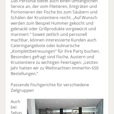
Das Personal bietet auch einen umfänglichen
Service an, der vom Filetieren, Entgräten und
Portionieren der Fische bis zum Säubern und
Schälen der Krustentiere reicht. „Auf Wunsch
werden zum Beispiel Hummer gekocht und
geknackt oder Grillprodukte vorgewürzt und
mariniert.“ Soweit zeitlich und personell
machbar, können interessierte Kunden auch
Cateringangebote oder kulinarische
„Komplettbetreuungen“ für ihre Party buchen.
Besonders gefragt sind Fische, Austern und
Krustentiere zu wichtigen Feiertagen: „Letztes
Jahr hatten wir zu Weihnachten immerhin 650
Bestellungen.“
Passende Fischgerichte für verschiedene
Zielgruppen
Auch
bei
Sebas