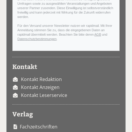
Umfragen sowie zu ausgewählten Veranstaltungen und Angeboten
unserer Partner zusenden. Diese Einwilligung ist selbstverständlich
freiwillig und kann jederzeit mit Wirkung für die Zukunft widerrufen
werden.
Für den Versand unserer Newsletter nutzen wir rapidmail. Mit Ihrer
Anmeldung stimmen Sie zu, dass die eingegebenen Daten an
rapidmail übermittelt werden. Beachten Sie bitte deren
AGB
und
Datenschutzbestimmungen
.
Kontakt
Kontakt Redaktion
Kontakt Anzeigen
Kontakt Leserservice
Verlag
Fachzeitschriften