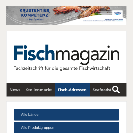
News
Stellenmarkt
Fisch-Adressen
Seafoodstar
S
u
Fischwirtschafts-Gipfel
Newsletter
c
h
e