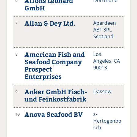
Alfons Leonard
Dortmund
6
GmbH
Allan & Dey Ltd.
Aberdeen
7
AB1 3PL
Scotland
American Fish and
Los
8
Seafood Company
Angeles, CA
90013
Prospect
Enterprises
Anker GmbH Fisch-
Dassow
9
und Feinkostfabrik
Anova Seafood BV
s-
10
Hertogenbo
sch