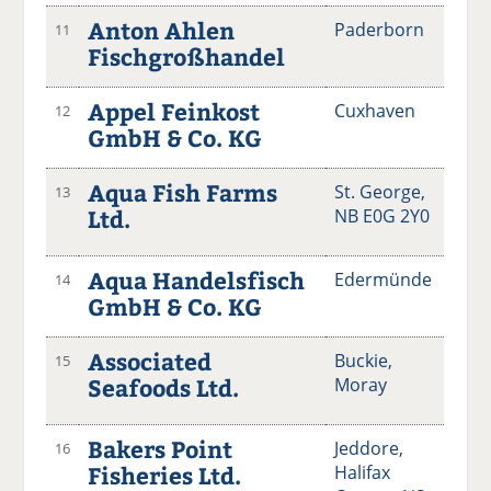
Anton Ahlen
Paderborn
11
Fischgroßhandel
Appel Feinkost
Cuxhaven
12
GmbH & Co. KG
Aqua Fish Farms
St. George,
13
Ltd.
NB E0G 2Y0
Aqua Handelsfisch
Edermünde
14
GmbH & Co. KG
Associated
Buckie,
15
Seafoods Ltd.
Moray
Bakers Point
Jeddore,
16
Fisheries Ltd.
Halifax