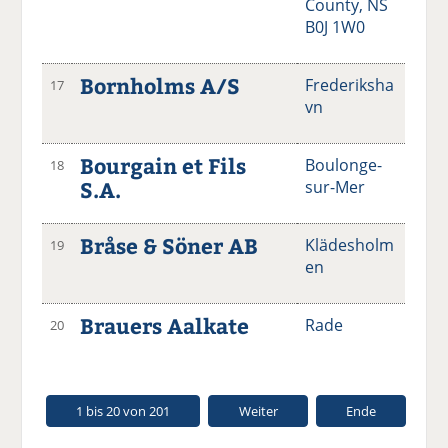
County, NS
B0J 1W0
Bornholms A/S
Frederiksha
17
vn
Bourgain et Fils
Boulonge-
18
S.A.
sur-Mer
Bråse & Söner AB
Klädesholm
19
en
Brauers Aalkate
Rade
20
1 bis 20 von 201
Weiter
Ende