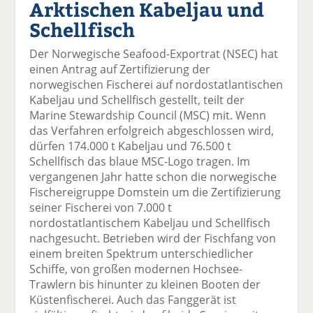
Arktischen Kabeljau und
el
el
el
el
el
a
t
a
p
D
Schellfisch
uf
wi
uf
er
ru
F
tt
Li
E
ck
Der Norwegische Seafood-Exportrat (NSEC) hat
ac
er
n
m
e
einen Antrag auf Zertifizierung der
e
n
k
ai
n
norwegischen Fischerei auf nordostatlantischen
b
e
l
Kabeljau und Schellfisch gestellt, teilt der
o
di
v
Marine Stewardship Council (MSC) mit. Wenn
o
n
er
das Verfahren erfolgreich abgeschlossen wird,
k
te
se
dürfen 174.000 t Kabeljau und 76.500 t
te
il
n
Schellfisch das blaue MSC-Logo tragen. Im
il
e
d
vergangenen Jahr hatte schon die norwegische
e
n
e
Fischereigruppe Domstein um die Zertifizierung
n
n
seiner Fischerei von 7.000 t
nordostatlantischem Kabeljau und Schellfisch
nachgesucht. Betrieben wird der Fischfang von
einem breiten Spektrum unterschiedlicher
Schiffe, von großen modernen Hochsee-
Trawlern bis hinunter zu kleinen Booten der
Küstenfischerei. Auch das Fanggerät ist