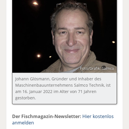
Foto/Grafik: Salmco
Johann Glösmann, Gründer und Inhaber des
Maschinenbauunternehmens Salmco Technik, ist
am 16. Januar 2022 im Alter von 71 Jahren
gestorben.
Der Fischmagazin-Newsletter:
Hier kostenlos
anmelden