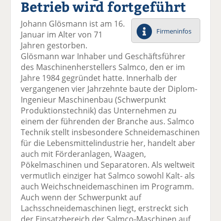
Betrieb wird fortgeführt
el
el
el
el
el
a
t
a
p
D
Johann Glösmann ist am 16.
uf
wi
uf
er
ru
Firmeninfos
Januar im Alter von 71
F
tt
Li
E
ck
Jahren gestorben.
ac
er
n
m
e
Glösmann war Inhaber und Geschäftsführer
e
n
k
ai
n
des Maschinenherstellers Salmco, den er im
b
e
l
Jahre 1984 gegründet hatte. Innerhalb der
o
di
v
vergangenen vier Jahrzehnte baute der Diplom-
o
n
er
Ingenieur Maschinenbau (Schwerpunkt
k
te
se
Produktionstechnik) das Unternehmen zu
te
il
n
einem der führenden der Branche aus. Salmco
il
e
d
Technik stellt insbesondere Schneidemaschinen
e
n
e
für die Lebensmittelindustrie her, handelt aber
n
n
auch mit Förderanlagen, Waagen,
Pökelmaschinen und Separatoren. Als weltweit
vermutlich einziger hat Salmco sowohl Kalt- als
auch Weichschneidemaschinen im Programm.
Auch wenn der Schwerpunkt auf
Lachsschneidemaschinen liegt, erstreckt sich
der Einsatzbereich der Salmco-Maschinen auf