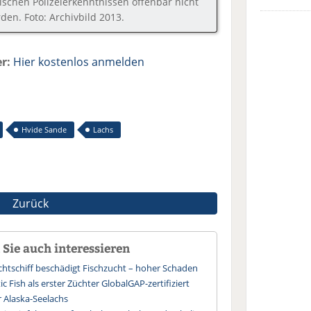
schen Polizeierkenntnissen offenbar nicht
den. Foto: Archivbild 2013.
r:
Hier kostenlos anmelden
Hvide Sande
Lachs
Zurück
Sie auch interessieren
chtschiff beschädigt Fischzucht – hoher Schaden
ic Fish als erster Züchter GlobalGAP-zertifiziert
r Alaska-Seelachs