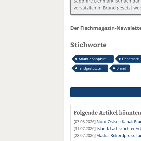
Sapphire Denmark ist nach däni
vorsätzlich in Brand gesetzt wor
Der Fischmagazin-Newslette
Stichworte
Atlantic Sapphire ...
Dänemark
landgestützte ...
Brand
Folgende Artikel könnten 
[03.08.2026]
Nord-Ostsee-Kanal: Fra
[31.07.2026]
Island: Lachszüchter Art
[28.07.2026]
Alaska: Rekordpreise fü