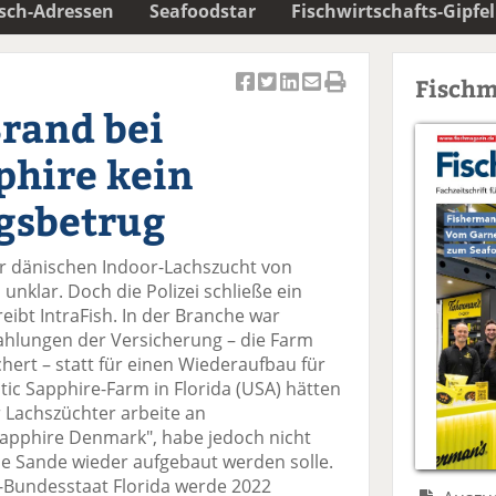
isch-Adressen
Seafoodstar
Fischwirtschafts-Gipfel
Fischm
Ar
Ar
Ar
Ar
Ar
rand bei
ti
ti
ti
ti
ti
k
k
k
k
k
phire kein
el
el
el
el
el
a
t
a
p
D
gsbetrug
uf
wi
uf
er
ru
F
tt
Li
E
ck
r dänischen Indoor-Lachszucht von
ac
er
n
m
e
 unklar. Doch die Polizei schließe ein
e
n
k
ai
n
eibt IntraFish. In der Branche war
b
e
l
Zahlungen der Versicherung – die Farm
o
di
v
chert – statt für einen Wiederaufbau für
o
n
er
tic Sapphire-Farm in Florida (USA) hätten
k
te
se
 Lachszüchter arbeite an
te
il
n
 Sapphire Denmark", habe jedoch nicht
il
e
d
ide Sande wieder aufgebaut werden solle.
e
n
e
-Bundesstaat Florida werde 2022
n
n