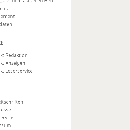
 aus dem aktuellen Heft
chiv
nement
daten
t
kt Redaktion
kt Anzeigen
kt Leserservice
itschriften
resse
ervice
ssum