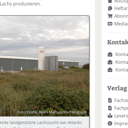
Auszug
 Lachs produzieren.
Heftar
Abon
Media
Kontak
Konta
Konta
Konta
Verlag
Fachze
Fachp
Foto/Grafik: Björn Marnau/FischMagazin
Lesers
nte landgestützte Lachszucht von Atlantic
Impre