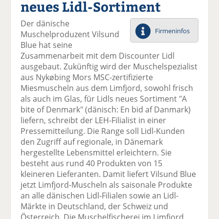
neues Lidl-Sortiment
el
el
el
el
el
a
t
a
p
D
Der dänische
uf
wi
uf
er
ru
Firmeninfos
Muschelproduzent Vilsund
F
tt
Li
E
ck
Blue hat seine
ac
er
n
m
e
Zusammenarbeit mit dem Discounter Lidl
e
n
k
ai
n
ausgebaut. Zukünftig wird der Muschelspezialist
b
e
l
aus Nykøbing Mors MSC-zertifizierte
o
di
v
Miesmuscheln aus dem Limfjord, sowohl frisch
o
n
er
als auch im Glas, für Lidls neues Sortiment "A
k
te
se
bite of Denmark" (dänisch: En bid af Danmark)
te
il
n
liefern, schreibt der LEH-Filialist in einer
il
e
d
Pressemitteilung. Die Range soll Lidl-Kunden
e
n
e
den Zugriff auf regionale, in Dänemark
n
n
hergestellte Lebensmittel erleichtern. Sie
besteht aus rund 40 Produkten von 15
kleineren Lieferanten. Damit liefert Vilsund Blue
jetzt Limfjord-Muscheln als saisonale Produkte
an alle dänischen Lidl-Filialen sowie an Lidl-
Märkte in Deutschland, der Schweiz und
Österreich. Die Muschelfischerei im Limfjord