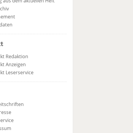
 aus dem aktuellen Heft
chiv
nement
daten
t
kt Redaktion
kt Anzeigen
kt Leserservice
itschriften
resse
ervice
ssum