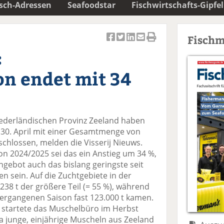
isch-Adressen
Seafoodstar
Fischwirtschafts-Gipfel
Fischm
Ar
Ar
Ar
Ar
Ar
:
ti
ti
ti
ti
ti
k
k
k
k
k
on endet mit 34
el
el
el
el
el
a
t
a
p
D
uf
wi
uf
er
ru
F
tt
Li
E
ck
iederländischen Provinz Zeeland haben
ac
er
n
m
e
30. April mit einer Gesamtmenge von
e
n
k
ai
n
chlossen, melden die Visserij Nieuws.
b
e
l
 2024/2025 sei das ein Anstieg um 34 %,
o
di
v
Angebot auch das bislang geringste seit
o
n
er
 sein. Auf die Zuchtgebiete in der
k
te
se
238 t der größere Teil (= 55 %), während
te
il
n
ergangenen Saison fast 123.000 t kamen.
il
e
d
 startete das Muschelbüro im Herbst
e
n
e
 junge, einjährige Muscheln aus Zeeland
n
n