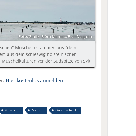
Foto/Grafik: Björn Marnau/FischMagazin
ndischen" Muscheln stammen aus "dem
rem aus dem schleswig-holsteinischen
: Muschelkulturen vor der Südspitze von Sylt.
r:
Hier kostenlos anmelden
Muscheln
Zeeland
Oosterschelde