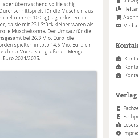
Auszug
, aber überraschend vollfleischig
Heftar
urchschnittspreis für die Muscheln aus
Abon
cheltonne (= 100 kg) lag, erlösten die
 da sie mit 231 Stück kleiner waren als
Media
uro je Muscheltonne. Der Umsatz für die
sgesamt bei 26,3 Mio. Euro, die
Kontak
den spielten in toto 14,6 Mio. Euro ein
gleich zur Vorsaison größeren Menge
o. Euro 2024/2025.
Konta
Konta
Konta
Verlag
Fachze
Fachp
Lesers
Impre