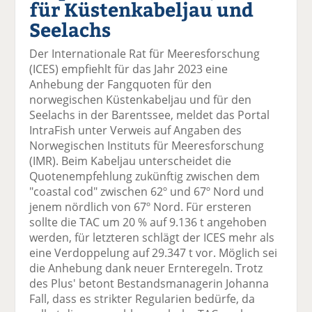
für Küstenkabeljau und
el
el
el
el
el
a
t
a
p
D
Seelachs
uf
wi
uf
er
ru
F
tt
Li
E
ck
Der Internationale Rat für Meeresforschung
ac
er
n
m
e
(ICES) empfiehlt für das Jahr 2023 eine
e
n
k
ai
n
Anhebung der Fangquoten für den
b
e
l
norwegischen Küstenkabeljau und für den
o
di
v
Seelachs in der Barentssee, meldet das Portal
o
n
er
IntraFish unter Verweis auf Angaben des
k
te
se
Norwegischen Instituts für Meeresforschung
te
il
n
(IMR). Beim Kabeljau unterscheidet die
il
e
d
Quotenempfehlung zukünftig zwischen dem
e
n
e
"coastal cod" zwischen 62º und 67º Nord und
n
n
jenem nördlich von 67º Nord. Für ersteren
sollte die TAC um 20 % auf 9.136 t angehoben
werden, für letzteren schlägt der ICES mehr als
eine Verdoppelung auf 29.347 t vor. Möglich sei
die Anhebung dank neuer Ernteregeln. Trotz
des Plus' betont Bestandsmanagerin Johanna
Fall, dass es strikter Regularien bedürfe, da