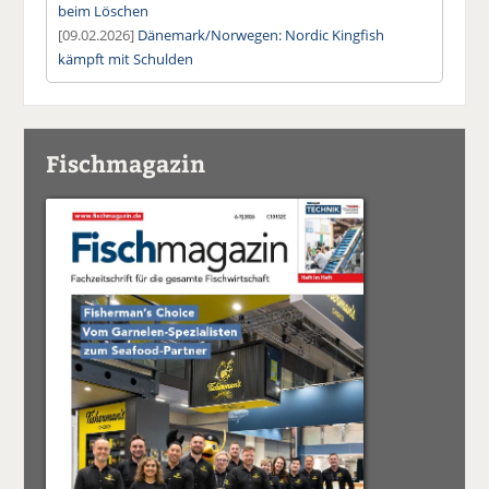
beim Löschen
[09.02.2026]
Dänemark/Norwegen: Nordic Kingfish
kämpft mit Schulden
Fischmagazin