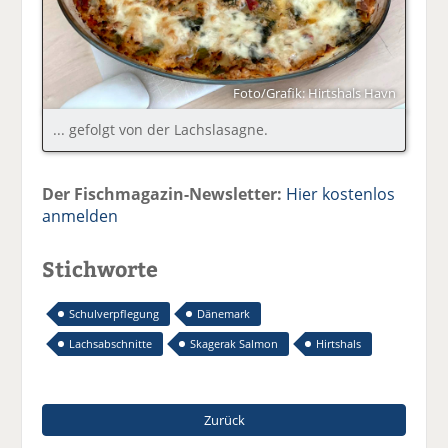
Foto/Grafik: Hirtshals Havn
... gefolgt von der Lachslasagne.
Der Fischmagazin-Newsletter:
Hier kostenlos
anmelden
Stichworte
Schulverpflegung
Dänemark
Lachsabschnitte
Skagerak Salmon
Hirtshals
Zurück