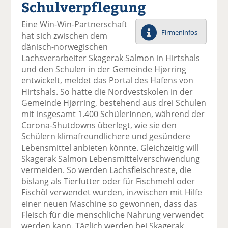
Schulverpflegung
el
el
el
el
el
a
t
a
p
D
Eine Win-Win-Partnerschaft
uf
wi
uf
er
ru
Firmeninfos
hat sich zwischen dem
F
tt
Li
E
ck
dänisch-norwegischen
ac
er
n
m
e
Lachsverarbeiter Skagerak Salmon in Hirtshals
e
n
k
ai
n
und den Schulen in der Gemeinde Hjørring
b
e
l
entwickelt, meldet das Portal des Hafens von
o
di
v
Hirtshals. So hatte die Nordvestskolen in der
o
n
er
Gemeinde Hjørring, bestehend aus drei Schulen
k
te
se
mit insgesamt 1.400 SchülerInnen, während der
te
il
n
Corona-Shutdowns überlegt, wie sie den
il
e
d
Schülern klimafreundlichere und gesündere
e
n
e
Lebensmittel anbieten könnte. Gleichzeitig will
n
n
Skagerak Salmon Lebensmittelverschwendung
vermeiden. So werden Lachsfleischreste, die
bislang als Tierfutter oder für Fischmehl oder
Fischöl verwendet wurden, inzwischen mit Hilfe
einer neuen Maschine so gewonnen, dass das
Fleisch für die menschliche Nahrung verwendet
werden kann. Täglich werden bei Skagerak