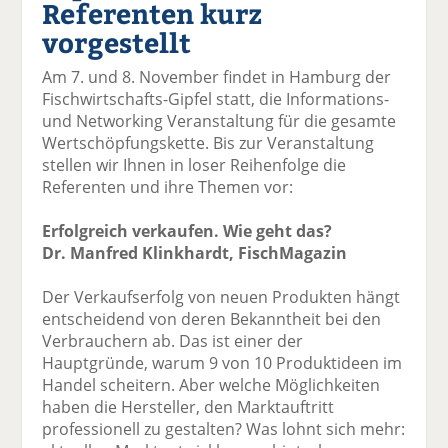
Referenten kurz
el
el
el
el
el
a
t
a
p
D
vorgestellt
uf
wi
uf
er
ru
F
tt
Li
E
ck
Am 7. und 8. November findet in Hamburg der
ac
er
n
m
e
Fischwirtschafts-Gipfel statt, die Informations-
e
n
k
ai
n
und Networking Veranstaltung für die gesamte
b
e
l
Wertschöpfungskette. Bis zur Veranstaltung
o
di
v
stellen wir Ihnen in loser Reihenfolge die
o
n
er
Referenten und ihre Themen vor:
k
te
se
te
il
n
Erfolgreich verkaufen. Wie geht das?
il
e
d
Dr. Manfred Klinkhardt, FischMagazin
e
n
e
n
n
Der Verkaufserfolg von neuen Produkten hängt
entscheidend von deren Bekanntheit bei den
Verbrauchern ab. Das ist einer der
Hauptgründe, warum 9 von 10 Produktideen im
Handel scheitern. Aber welche Möglichkeiten
haben die Hersteller, den Marktauftritt
professionell zu gestalten? Was lohnt sich mehr: