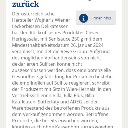
zurück
el
el
el
el
el
a
t
a
p
D
Der österreichische
uf
wi
uf
er
ru
Firmeninfos
Hersteller Wojnar's Wiener
F
tt
Li
E
ck
Leckerbissen Delikatessen
ac
er
n
m
e
hat den Rückruf seines Produktes Clever
e
n
k
ai
n
Heringssalat mit Senfsauce 250 g mit dem
b
e
l
Mindesthaltbarkeitsdatum 26. Januar 2024
o
di
v
veranlasst, meldet die Rewe Group. Aufgrund
o
n
er
des möglichen Vorhandenseins von nicht
k
te
se
deklarierten Sulfiten könne nicht
te
il
n
ausgeschlossen werden, dass eine potenzielle
il
e
d
Gesundheitsgefährdung für Personen bestehe,
e
n
e
die empfindlich auf Sulfite reagieren, schreibt
n
n
der Produzent mit Sitz in Wien-Hernals. In den
Vertriebsschienen Billa, Billa Plus, Billa
Kaufleuten, Sutterlüty und ADEG sei der
Warenbestand des betroffenen Produkts aus
dem Verkauf genommen worden. Betroffene
Produkte, die bereits erworben wurden,
könnten auch ohne Kassenbon zurückgegeben