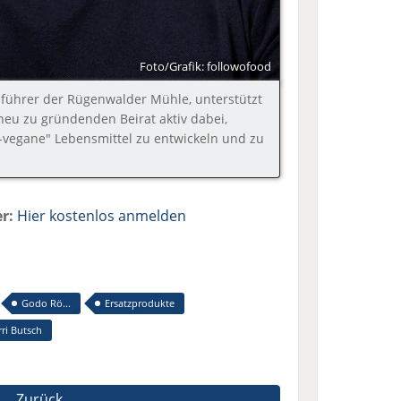
Foto/Grafik: followofood
sführer der Rügenwalder Mühle, unterstützt
neu zu gründenden Beirat aktiv dabei,
-vegane" Lebensmittel zu entwickeln und zu
r:
Hier kostenlos anmelden
Godo Rö...
Ersatzprodukte
ri Butsch
Zurück