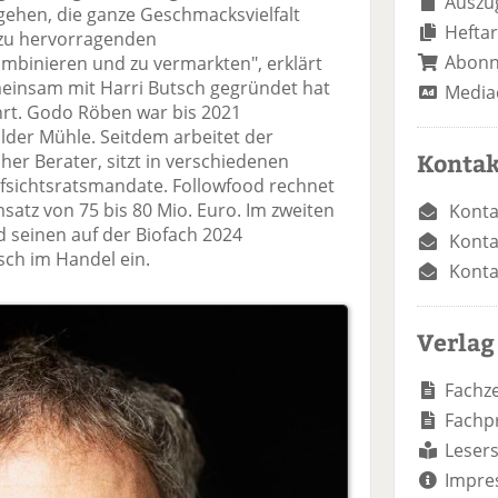
Auszug
gehen, die ganze Geschmacksvielfalt
Heftar
l zu hervorragenden
Abon
mbinieren und zu vermarkten", erklärt
emeinsam mit Harri Butsch gegründet hat
Media
hrt. Godo Röben war bis 2021
der Mühle. Seitdem arbeitet der
Kontak
her Berater, sitzt in verschiedenen
fsichtsratsmandate. Followfood rechnet
atz von 75 bis 80 Mio. Euro. Im zweiten
Konta
d seinen auf der Biofach 2024
Konta
sch im Handel ein.
Konta
Verlag
Fachze
Fachp
Lesers
Impre