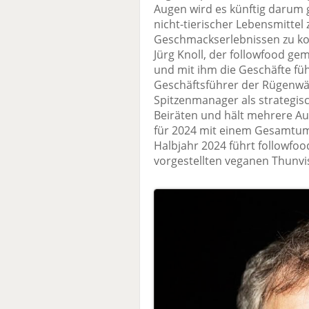
Augen wird es künftig darum 
nicht-tierischer Lebensmitte
Geschmackserlebnissen zu ko
Jürg Knoll, der followfood g
und mit ihm die Geschäfte fü
Geschäftsführer der Rügenwäl
Spitzenmanager als strategisc
Beiräten und hält mehrere Au
für 2024 mit einem Gesamtums
Halbjahr 2024 führt followfoo
vorgestellten veganen Thunvi