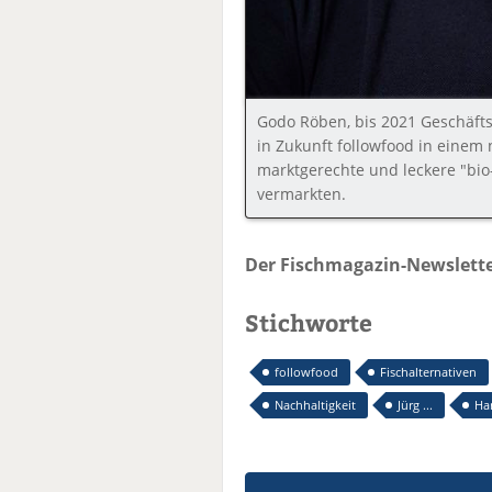
Godo Röben, bis 2021 Geschäft
in Zukunft followfood in einem 
marktgerechte und leckere "bio
vermarkten.
Der Fischmagazin-Newslette
Stichworte
followfood
Fischalternativen
Nachhaltigkeit
Jürg ...
Har