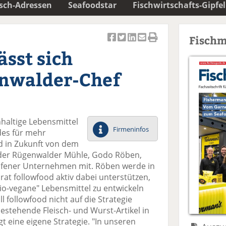
isch-Adressen
Seafoodstar
Fischwirtschafts-Gipfel
Fischm
Ar
Ar
Ar
Ar
Ar
ässt sich
ti
ti
ti
ti
ti
k
k
k
k
k
nwalder-Chef
el
el
el
el
el
a
t
a
p
D
uf
wi
uf
er
ru
F
tt
Li
E
ck
hhaltige Lebensmittel
ac
er
n
m
e
Firmeninfos
des für mehr
e
n
k
ai
n
d in Zukunft von dem
b
e
l
der Rügenwalder Mühle, Godo Röben,
o
di
v
shafener Unternehmen mit. Röben werde in
o
n
er
at followfood aktiv dabei unterstützen,
k
te
se
io-vegane" Lebensmittel zu entwickeln
te
il
n
l followfood nicht auf die Strategie
il
e
d
bestehende Fleisch- und Wurst-Artikel in
e
n
e
t eine eigene Strategie. "In unseren
n
n