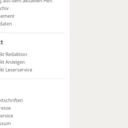
 aus dem aktuellen Heft
chiv
nement
daten
t
kt Redaktion
kt Anzeigen
kt Leserservice
itschriften
resse
ervice
ssum