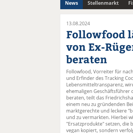
News
Stellenmarkt
F
13.08.2024
Followfood l
von Ex-Rüge
beraten
Followfood, Vorreiter für nac
und Erfinder des Tracking Co
Lebensmitteltransparenz, wir
ehemaligen Geschäftsführer 
beraten, teilt das Friedrich
einem neu zu gründenden Beir
marktgerechte und leckere "b
und zu vermarkten. Hierbei wil
"Ersatzprodukte" setzen, die 
vegan kopiert, sondern verfolg