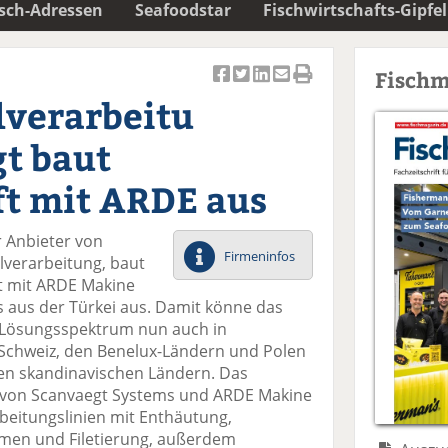
isch-Adressen
Seafoodstar
Fischwirtschafts-Gipfel
Fischm
Ar
Ar
Ar
Ar
Ar
lverarbeitu
ti
ti
ti
ti
ti
k
k
k
k
k
t baut
el
el
el
el
el
a
t
a
p
D
ft mit ARDE aus
uf
wi
uf
er
ru
F
tt
Li
E
ck
 Anbieter von
ac
er
n
m
e
Firmeninfos
lverarbeitung, baut
e
n
k
ai
n
ft mit ARDE Makine
b
e
l
 aus der Türkei aus. Damit könne das
o
di
v
-Lösungsspektrum nun auch in
o
n
er
 Schweiz, den Benelux-Ländern und Polen
k
te
se
n skandinavischen Ländern. Das
te
il
n
 von Scanvaegt Systems und ARDE Makine
il
e
d
beitungslinien mit Enthäutung,
e
n
e
men und Filetierung, außerdem
n
n