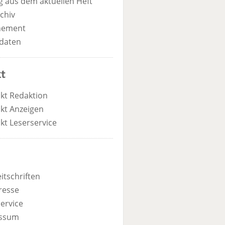
 aus dem aktuellen Heft
chiv
nement
daten
t
kt Redaktion
kt Anzeigen
kt Leserservice
itschriften
resse
ervice
ssum