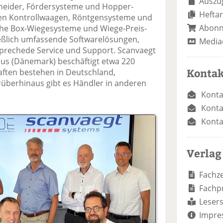
Auszug
hneider, Fördersysteme und Hopper-
Heftar
n Kontrollwaagen, Röntgensysteme und
Abon
che Box-Wiegesysteme und Wiege-Preis-
eßlich umfassende Softwarelösungen,
Media
prechede Service und Support. Scanvaegt
hus (Dänemark) beschäftigt etwa 220
Kontak
aften bestehen in Deutschland,
berhinaus gibt es Händler in anderen
Konta
Konta
Konta
Verlag
Fachze
Fachp
Lesers
Impre