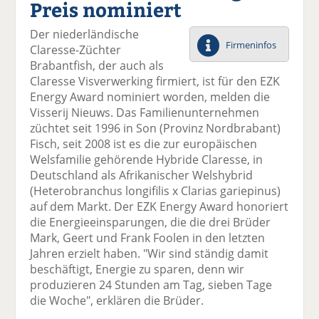
Preis nominiert
el
el
el
el
el
a
t
a
p
D
Der niederländische
uf
wi
uf
er
ru
Firmeninfos
Claresse-Züchter
F
tt
Li
E
ck
Brabantfish, der auch als
ac
er
n
m
e
Claresse Visverwerking firmiert, ist für den EZK
e
n
k
ai
n
Energy Award nominiert worden, melden die
b
e
l
Visserij Nieuws. Das Familienunternehmen
o
di
v
züchtet seit 1996 in Son (Provinz Nordbrabant)
o
n
er
Fisch, seit 2008 ist es die zur europäischen
k
te
se
Welsfamilie gehörende Hybride Claresse, in
te
il
n
Deutschland als Afrikanischer Welshybrid
il
e
d
(Heterobranchus longifilis x Clarias gariepinus)
e
n
e
auf dem Markt. Der EZK Energy Award honoriert
n
n
die Energieeinsparungen, die die drei Brüder
Mark, Geert und Frank Foolen in den letzten
Jahren erzielt haben. "Wir sind ständig damit
beschäftigt, Energie zu sparen, denn wir
produzieren 24 Stunden am Tag, sieben Tage
die Woche", erklären die Brüder.