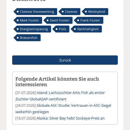
Claresse Visverwerking
Claresse
Welshybrid
Mark Foolen
Geert Foolen
Frank Foolen
Energieeinsparung
Preis
Nachhaltigkeit
Brabantfish
Zurück
Folgende Artikel könnten Sie auch
interessieren
[31.07.2026]
Island: Lachszüchter Artic Fish als erster
Züchter GlobalGAP-zertifiziert
[28.07.2026]
Globale ASC-Studie: Vertrauen in ASC-Siegel
weiterhin gestiegen
[16.07.2026]
Alaska: Silver Bay hebt Sockeye-Preis an