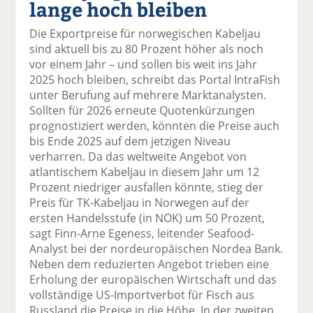
lange hoch bleiben
el
el
el
el
el
a
t
a
p
D
Die Exportpreise für norwegischen Kabeljau
uf
wi
uf
er
ru
sind aktuell bis zu 80 Prozent höher als noch
F
tt
Li
E
ck
vor einem Jahr – und sollen bis weit ins Jahr
ac
er
n
m
e
2025 hoch bleiben, schreibt das Portal IntraFish
e
n
k
ai
n
unter Berufung auf mehrere Marktanalysten.
b
e
l
Sollten für 2026 erneute Quotenkürzungen
o
di
v
prognostiziert werden, könnten die Preise auch
o
n
er
bis Ende 2025 auf dem jetzigen Niveau
k
te
se
verharren. Da das weltweite Angebot von
te
il
n
atlantischem Kabeljau in diesem Jahr um 12
il
e
d
Prozent niedriger ausfallen könnte, stieg der
e
n
e
Preis für TK-Kabeljau in Norwegen auf der
n
n
ersten Handelsstufe (in NOK) um 50 Prozent,
sagt Finn-Arne Egeness, leitender Seafood-
Analyst bei der nordeuropäischen Nordea Bank.
Neben dem reduzierten Angebot trieben eine
Erholung der europäischen Wirtschaft und das
vollständige US-Importverbot für Fisch aus
Russland die Preise in die Höhe. In der zweiten