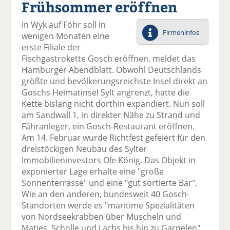
Frühsommer eröffnen
el
el
el
el
el
a
t
a
p
D
In Wyk auf Föhr soll in
uf
wi
uf
er
ru
Firmeninfos
wenigen Monaten eine
F
tt
Li
E
ck
erste Filiale der
ac
er
n
m
e
Fischgastrokette Gosch eröffnen, meldet das
e
n
k
ai
n
Hamburger Abendblatt. Obwohl Deutschlands
b
e
l
größte und bevölkerungsreichste Insel direkt an
o
di
v
Goschs Heimatinsel Sylt angrenzt, hatte die
o
n
er
Kette bislang nicht dorthin expandiert. Nun soll
k
te
se
am Sandwall 1, in direkter Nähe zu Strand und
te
il
n
Fähranleger, ein Gosch-Restaurant eröffnen.
il
e
d
Am 14. Februar wurde Richtfest gefeiert für den
e
n
e
dreistöckigen Neubau des Sylter
n
n
Immobilieninvestors Ole König. Das Objekt in
exponierter Lage erhalte eine "große
Sonnenterrasse" und eine "gut sortierte Bar".
Wie an den anderen, bundesweit 40 Gosch-
Standorten werde es "maritime Spezialitäten
von Nordseekrabben über Muscheln und
Matjes, Scholle und Lachs bis hin zu Garnelen"