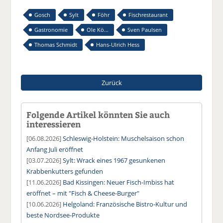
Gosch
Sylt
Föhr
Fischrestaurant
Gastronomie
Ole Kö...
Sven Paulsen
Thomas Schmidt
Hans-Ulrich Hess
Zurück
Folgende Artikel könnten Sie auch
interessieren
[06.08.2026]
Schleswig-Holstein: Muschelsaison schon
Anfang Juli eröffnet
[03.07.2026]
Sylt: Wrack eines 1967 gesunkenen
Krabbenkutters gefunden
[11.06.2026]
Bad Kissingen: Neuer Fisch-Imbiss hat
eröffnet – mit "Fisch & Cheese-Burger"
[10.06.2026]
Helgoland: Französische Bistro-Kultur und
beste Nordsee-Produkte