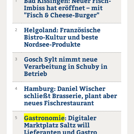
Bad Kissingen: Neuer Fisch-
1
Imbiss hat eröffnet – mit
"Fisch & Cheese-Burger"
Helgoland: Französische
2
Bistro-Kultur und beste
Nordsee-Produkte
Gosch Sylt nimmt neue
3
Verarbeitung in Schuby in
Betrieb
Hamburg: Daniel Wischer
4
schließt Brasserie, plant aber
neues Fischrestaurant
Gastronomie
: Digitaler
5
Marktplatz Saltz will
Lieferanten und Gastro