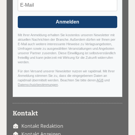
Anmelden
Mit Ihrer Anmeldung erhalten Sie kostenlos unseren Newsletter mit
aktuellen Nachrichten der Branche. Außerdem dürfen wir Ihnen per
E-Mail auch weitere interessante Hinweise zu Verlagsangeboten,
Umfragen sowie zu ausgewählten Veranstaltungen und Angeboten
unserer Partner zusenden. Diese Einwilligung ist selbstverständlich
freiwillig und kann jederzeit mit Wirkung für die Zukunft widerrufen
werden.
Für den Versand unserer Newsletter nutzen wir rapidmail. Mit Ihrer
Anmeldung stimmen Sie zu, dass die eingegebenen Daten an
rapidmail übermittelt werden. Beachten Sie bitte deren
AGB
und
Datenschutzbestimmungen
.
Kontakt
Kontakt Redaktion
Kontakt Anzeigen