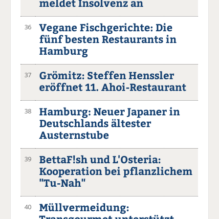
meldet Insolvenz an
Vegane Fischgerichte: Die
36
fünf besten Restaurants in
Hamburg
Grömitz: Steffen Henssler
37
eröffnet 11. Ahoi-Restaurant
Hamburg: Neuer Japaner in
38
Deutschlands ältester
Austernstube
BettaF!sh und L'Osteria:
39
Kooperation bei pflanzlichem
"Tu-Nah"
Müllvermeidung:
40
Transgourmet unterstützt