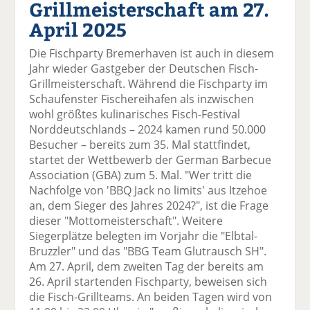
Grillmeisterschaft am 27.
el
el
el
el
el
a
t
a
p
D
April 2025
uf
wi
uf
er
ru
F
tt
Li
E
ck
Die Fischparty Bremerhaven ist auch in diesem
ac
er
n
m
e
Jahr wieder Gastgeber der Deutschen Fisch-
e
n
k
ai
n
Grillmeisterschaft. Während die Fischparty im
b
e
l
Schaufenster Fischereihafen als inzwischen
o
di
v
wohl größtes kulinarisches Fisch-Festival
o
n
er
Norddeutschlands – 2024 kamen rund 50.000
k
te
se
Besucher – bereits zum 35. Mal stattfindet,
te
il
n
startet der Wettbewerb der German Barbecue
il
e
d
Association (GBA) zum 5. Mal. "Wer tritt die
e
n
e
Nachfolge von 'BBQ Jack no limits' aus Itzehoe
n
n
an, dem Sieger des Jahres 2024?", ist die Frage
dieser "Mottomeisterschaft". Weitere
Siegerplätze belegten im Vorjahr die "Elbtal-
Bruzzler" und das "BBG Team Glutrausch SH".
Am 27. April, dem zweiten Tag der bereits am
26. April startenden Fischparty, beweisen sich
die Fisch-Grillteams. An beiden Tagen wird von