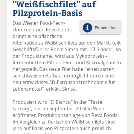
"Weißfischfilet" auf
el
el
el
el
el
a
t
a
p
D
Pilzprotein-Basis
uf
wi
uf
er
ru
F
tt
Li
E
ck
Das Wiener Food-Tech-
ac
er
n
m
e
Firmeninfos
Unternehmen Revo Foods
e
n
k
ai
n
bringt eine pflanzliche
b
e
l
Alternative zu Weißfischfilets auf den Markt, teilt
o
di
v
Geschäftsführer Robin Simsa mit. "El Blanco", so
o
n
er
der Produktname, wird aus Mykoprotein –
k
te
se
fermentiertem Pilzprotein – und Mikroalgenölen
te
il
n
hergestellt. Das neue Filet habe "einen zarten,
il
e
d
schichtweisen Aufbau, ermöglicht durch eine
e
n
e
neu entwickelte 3D-Extrusionstechnologie für
n
n
Lebensmittel", erklärt Simsa.
Produziert wird "El Blanco" in der "Taste
Factory", der im September 2024 in Wien
eröffneten Produktionsanlage von Revo Foods.
Im Vergleich zu tierischen Weißfischfilets sind
jene auf Basis von Pilzprotein auch preislich