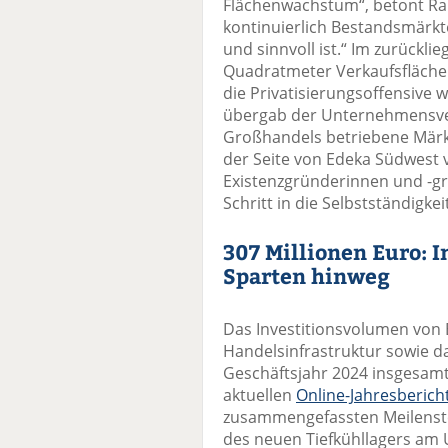
Flächenwachstum“, betont Ra
kontinuierlich Bestandsmärkte
und sinnvoll ist.“ Im zurückl
Quadratmeter Verkaufsfläche 
die Privatisierungsoffensive 
übergab der Unternehmensve
Großhandels betriebene Märk
der Seite von Edeka Südwest
Existenzgründerinnen und -g
Schritt in die Selbstständigkeit
307 Millionen Euro: I
Sparten hinweg
Das Investitionsvolumen von 
Handelsinfrastruktur sowie da
Geschäftsjahr 2024 insgesamt
aktuellen
Online-Jahresbericht
zusammengefassten Meilenstei
des neuen Tiefkühllagers am 