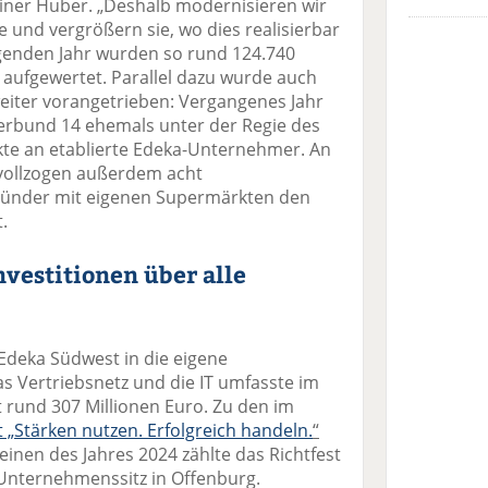
iner Huber. „Deshalb modernisieren wir
 und vergrößern sie, wo dies realisierbar
iegenden Jahr wurden so rund 124.740
aufgewertet. Parallel dazu wurde auch
weiter vorangetrieben: Vergangenes Jahr
rbund 14 ehemals unter der Regie des
te an etablierte Edeka-Unternehmer. An
 vollzogen außerdem acht
ründer mit eigenen Supermärkten den
.
nvestitionen über alle
Edeka Südwest in die eigene
s Vertriebsnetz und die IT umfasste im
 rund 307 Millionen Euro. Zu den im
 „Stärken nutzen. Erfolgreich handeln.
“
nen des Jahres 2024 zählte das Richtfest
Unternehmenssitz in Offenburg.