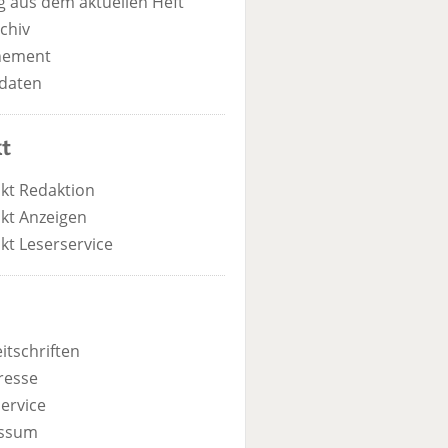
 aus dem aktuellen Heft
chiv
nement
daten
t
kt Redaktion
kt Anzeigen
kt Leserservice
itschriften
resse
ervice
ssum