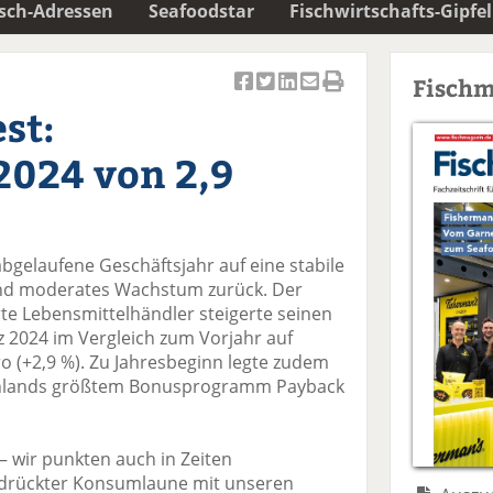
isch-Adressen
Seafoodstar
Fischwirtschafts-Gipfel
Fischm
Ar
Ar
Ar
Ar
Ar
st:
ti
ti
ti
ti
ti
k
k
k
k
k
2024 von 2,9
el
el
el
el
el
a
t
a
p
D
uf
wi
uf
er
ru
F
tt
Li
E
ck
abgelaufene Geschäftsjahr auf eine stabile
ac
er
n
m
e
 und moderates Wachstum zurück. Der
e
n
k
ai
n
te Lebensmittelhändler steigerte seinen
b
e
l
 2024 im Vergleich zum Vorjahr auf
o
di
v
ro (+2,9 %). Zu Jahresbeginn legte zudem
o
n
er
schlands größtem Bonusprogramm Payback
k
te
se
te
il
n
il
e
d
t – wir punkten auch in Zeiten
e
n
e
gedrückter Konsumlaune mit unseren
n
n