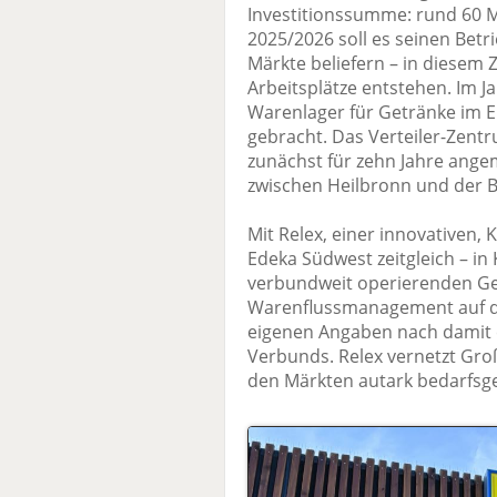
Investitionssumme: rund 60 M
2025/2026 soll es seinen Bet
Märkte beliefern – in diesem 
Arbeitsplätze entstehen. Im 
Warenlager für Getränke im E
gebracht. Das Verteiler-Zent
zunächst für zehn Jahre ange
zwischen Heilbronn und der 
Mit Relex, einer innovativen, 
Edeka Südwest zeitgleich – i
verbundweit operierenden Gese
Warenflussmanagement auf d
eigenen Angaben nach damit e
Verbunds. Relex vernetzt Gro
den Märkten autark bedarfsge