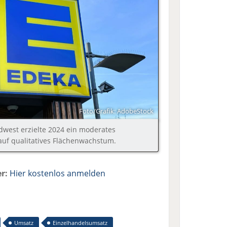
Foto/Grafik: AdobeStock
üdwest erzielte 2024 ein moderates
auf qualitatives Flächenwachstum.
r:
Hier kostenlos anmelden
Umsatz
Einzelhandelsumsatz