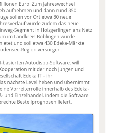
illionen Euro. Zum Jahreswechsel
rieb aufnehmen und dann rund 350
Zuge sollen vor Ort etwa 80 neue
Jahresverlauf wurde zudem das neue
inweg-Segment in Holzgerlingen ans Netz
rum im Landkreis Böblingen wurde
mietet und soll etwa 430 Edeka-Märkte
Bodensee-Region versorgen.
KI-basierten Autodispo-Software, will
n Kooperation mit der noch jungen und
llschaft Edeka IT – ihr
as nächste Level heben und übernimmt
ine Vorreiterrolle innerhalb des Edeka-
ß- und Einzelhandel, indem die Software
rechte Bestellprognosen liefert.