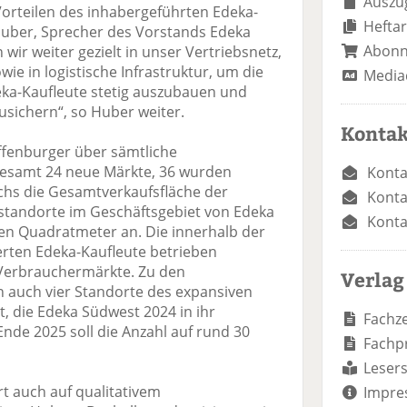
Auszug
Vorteilen des inhabergeführten Edeka-
Heftar
 Huber, Sprecher des Vorstands Edeka
Abon
 wir weiter gezielt in unser Vertriebsnetz,
wie in logistische Infrastruktur, um die
Media
ka-Kaufleute stetig auszubauen und
sichern“, so Huber weiter.
Kontak
Offenburger über sämtliche
gesamt 24 neue Märkte, 36 wurden
Konta
chs die Gesamtverkaufsfläche der
Konta
standorte im Geschäftsgebiet von Edeka
Konta
nen Quadratmeter an. Die innerhalb der
erten Edeka-Kaufleute betrieben
Verbrauchermärkte. Zu den
Verlag
 auch vier Standorte des expansiven
t, die Edeka Südwest 2024 in ihr
Fachze
 Ende 2025 soll die Anzahl auf rund 30
Fachp
Lesers
t auch auf qualitativem
Impre