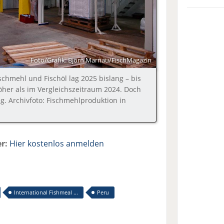
Foto/Grafik: Björn Marnau/FischMagazin
schmehl und Fischöl lag 2025 bislang – bis
öher als im Vergleichszeitraum 2024. Doch
g. Archivfoto: Fischmehlproduktion in
r:
Hier kostenlos anmelden
International Fishmeal ...
Peru