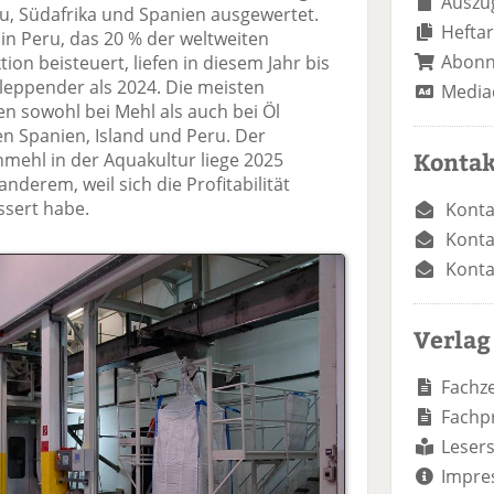
Auszug
u, Südafrika und Spanien ausgewertet.
Heftar
n in Peru, das 20 % der weltweiten
Abon
on beisteuert, liefen in diesem Jahr bis
leppender als 2024. Die meisten
Media
 sowohl bei Mehl als auch bei Öl
 Spanien, Island und Peru. Der
Kontak
hmehl in der Aquakultur liege 2025
anderem, weil sich die Profitabilität
ssert habe.
Konta
Konta
Konta
Verlag
Fachze
Fachp
Lesers
Impre