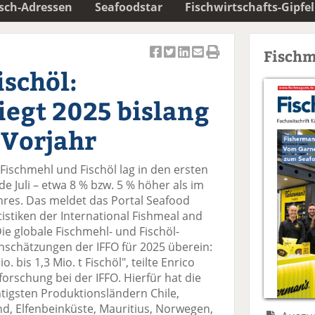
isch-Adressen
Seafoodstar
Fischwirtschafts-Gipfel
Fischm
Ar
Ar
Ar
Ar
Ar
schöl:
ti
ti
ti
ti
ti
k
k
k
k
k
iegt 2025 bislang
el
el
el
el
el
a
t
a
p
D
 Vorjahr
uf
wi
uf
er
ru
F
tt
Li
E
ck
Fischmehl und Fischöl lag in den ersten
ac
er
n
m
e
e Juli – etwa 8 % bzw. 5 % höher als im
e
n
k
ai
n
hres. Das meldet das Portal Seafood
b
e
l
tistiken der International Fishmeal and
o
di
v
"Die globale Fischmehl- und Fischöl-
o
n
er
nschätzungen der IFFO für 2025 überein:
k
te
se
. bis 1,3 Mio. t Fischöl", teilte Enrico
te
il
n
forschung bei der IFFO. Hierfür hat die
il
e
d
tigsten Produktionsländern Chile,
e
n
e
nd, Elfenbeinküste, Mauritius, Norwegen,
n
n