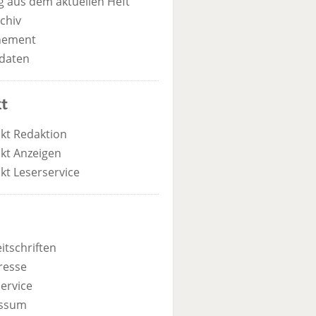
 aus dem aktuellen Heft
chiv
nement
daten
t
kt Redaktion
kt Anzeigen
kt Leserservice
itschriften
resse
ervice
ssum