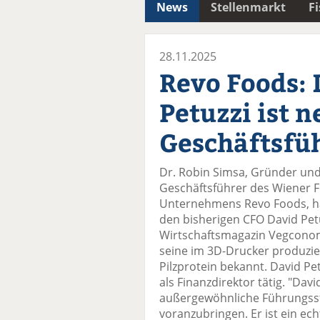
News
Stellenmarkt
F
28.11.2025
Revo Foods: 
Petuzzi ist n
Geschäftsfü
Dr. Robin Simsa, Gründer und
Geschäftsführer des Wiener 
Unternehmens Revo Foods, ha
den bisherigen CFO David Pet
Wirtschaftsmagazin Vegconomi
seine im 3D-Drucker produzier
Pilzprotein bekannt. David Pet
als Finanzdirektor tätig. "Dav
außergewöhnliche Führungsst
voranzubringen. Er ist ein 