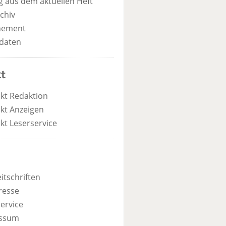
 aus dem aktuellen Heft
chiv
nement
daten
t
kt Redaktion
kt Anzeigen
kt Leserservice
itschriften
resse
ervice
ssum