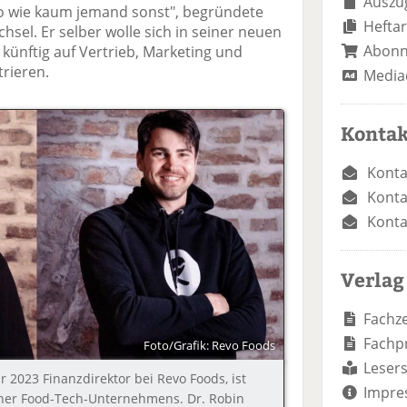
Auszug
vo wie kaum jemand sonst", begründete
Heftar
el. Er selber wolle sich in seiner neuen
Abon
 künftig auf Vertrieb, Marketing und
rieren.
Media
Kontak
Konta
Konta
Konta
Verlag
Fachze
Fachp
Foto/Grafik: Revo Foods
Lesers
ar 2023 Finanzdirektor bei Revo Foods, ist
Impre
ner Food-Tech-Unternehmens. Dr. Robin