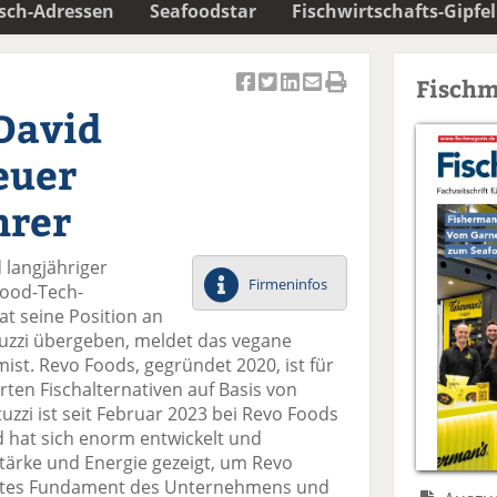
isch-Adressen
Seafoodstar
Fischwirtschafts-Gipfel
Fischm
Ar
Ar
Ar
Ar
Ar
David
ti
ti
ti
ti
ti
k
k
k
k
k
euer
el
el
el
el
el
a
t
a
p
D
hrer
uf
wi
uf
er
ru
F
tt
Li
E
ck
 langjähriger
ac
er
n
m
e
Firmeninfos
Food-Tech-
e
n
k
ai
n
t seine Position an
b
e
l
uzzi übergeben, meldet das vegane
o
di
v
st. Revo Foods, gegründet 2020, ist für
o
n
er
ten Fischalternativen auf Basis von
k
te
se
uzzi ist seit Februar 2023 bei Revo Foods
te
il
n
id hat sich enorm entwickelt und
il
e
d
ärke und Energie gezeigt, um Revo
e
n
e
echtes Fundament des Unternehmens und
n
n