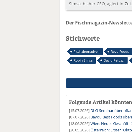
Simsa, bisher CEO, agiert in Zu
Der Fischmagazin-Newslette
Stichworte
Fischalternativen
Revo Foods
Robin Simsa
David Petuzzi
Folgende Artikel könnten 
[15.07.2026]
DLG-Seminar über pflanz
[07.07.2026]
Bayou Best Foods über
[18.06.2026]
Wien: Neues Geschäft f
[20.05.2026]
Österreich: Erster "Okt