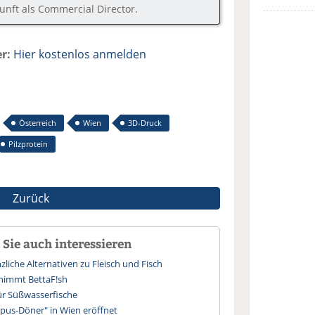
kunft als Commercial Director.
r:
Hier kostenlos anmelden
Österreich
Wien
3D-Druck
Pilzprotein
Zurück
Sie auch interessieren
liche Alternativen zu Fleisch und Fisch
nimmt BettaF!sh
ür Süßwasserfische
opus-Döner" in Wien eröffnet