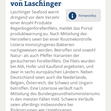
von Laschinger
el
el
el
el
el
a
t
a
p
D
Laschinger Seafood warnt
uf
wi
uf
er
ru
Firmeninfos
dringend vor dem Verzehr
F
tt
Li
E
ck
einer Anzahl Produkte
ac
er
n
m
e
Regenbogenforellenfilets, meldet das Portal
e
n
k
ai
n
produktwarnung.eu. Nach Mitteilung des
b
e
l
Herstellers seien bei einer Routinekontrolle
o
di
v
Listeria monocytogenes-Bakterien
o
n
er
nachgewiesen worden. Betroffen sind sowohl
k
te
se
Natur- als auch Pfeffer-Varianten der
te
il
n
geräucherten Forellenfilets. Die Filets wurden
il
e
d
bei Aldi, Hofer und Kaufland angeboten, und
e
n
e
zwar in sechs europäischen Ländern. Neben
n
n
Deutschland seien auch die Niederlande,
Belgien, Österreich, die Schweiz und Ungarn
betroffen. Eine Listeriose verläuft nach
Mitteilung des Bundesgesundheitsministeriums
in den meisten Fällen mild. Schwere Verläufe
seien allerdings insbesondere bei
Risikogruppen wie Ungeborenen,