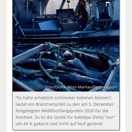
Foto/Grafik: Björn Marnau/Fischmagazin
"Es hätte erheblich schlimmer kommen können",
lautet ein Branchenurteil zu den am 5. Dezember
festgelegten Weißfischfangquoten 2026 für die
Nordsee. So ist die Quote für Kabeljau (Foto) "nur"
um 44 % gekürzt und nicht auf Null gesenkt.