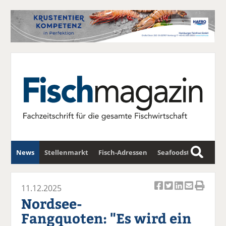
News
Stellenmarkt
Fisch-Adressen
Seafoodstar
S
u
Fischwirtschafts-Gipfel
Newsletter
c
11.12.2025
Ar
Ar
Ar
Ar
Ar
h
Nordsee-
ti
ti
ti
ti
ti
e
Fangquoten: "Es wird ein
k
k
k
k
k