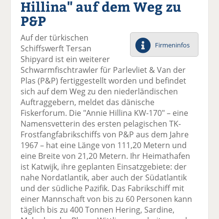
Hillina" auf dem Weg zu
el
el
el
el
el
a
t
a
p
D
P&P
uf
wi
uf
er
ru
F
tt
Li
E
ck
Auf der türkischen
ac
er
n
m
e
Firmeninfos
Schiffswerft Tersan
e
n
k
ai
n
Shipyard ist ein weiterer
b
e
l
Schwarmfischtrawler für Parlevliet & Van der
o
di
v
Plas (P&P) fertiggestellt worden und befindet
o
n
er
sich auf dem Weg zu den niederländischen
k
te
se
Auftraggebern, meldet das dänische
te
il
n
Fiskerforum. Die "Annie Hillina KW-170" – eine
il
e
d
Namensvetterin des ersten pelagischen TK-
e
n
e
Frostfangfabrikschiffs von P&P aus dem Jahre
n
n
1967 – hat eine Länge von 111,20 Metern und
eine Breite von 21,20 Metern. Ihr Heimathafen
ist Katwijk, ihre geplanten Einsatzgebiete: der
nahe Nordatlantik, aber auch der Südatlantik
und der südliche Pazifik. Das Fabrikschiff mit
einer Mannschaft von bis zu 60 Personen kann
täglich bis zu 400 Tonnen Hering, Sardine,