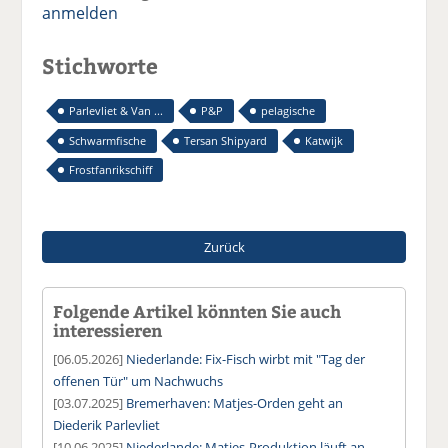
anmelden
Stichworte
Parlevliet & Van ...
P&P
pelagische
Schwarmfische
Tersan Shipyard
Katwijk
Frostfanrikschiff
Zurück
Folgende Artikel könnten Sie auch
interessieren
[06.05.2026]
Niederlande: Fix-Fisch wirbt mit "Tag der
offenen Tür" um Nachwuchs
[03.07.2025]
Bremerhaven: Matjes-Orden geht an
Diederik Parlevliet
[10.06.2025]
Niederlande: Matjes-Produktion läuft an