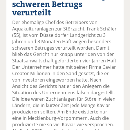
schweren Betrugs
el
el
el
el
el
a
t
a
p
D
verurteilt
uf
wi
uf
er
ru
F
tt
Li
E
ck
Der ehemalige Chef des Betreibers von
ac
er
n
m
e
Aquakulturanlagen zur Störzucht, Frank Schäfer
e
n
k
ai
n
(55), ist vom Düsseldorfer Landgericht zu 3
b
e
l
Jahren und 8 Monaten Haft wegen besonders
o
di
v
schweren Betruges verurteilt worden. Damit
o
n
er
blieb das Gericht nur knapp unter den von der
k
te
se
Staatsanwaltschaft geforderten vier Jahren Haft.
te
il
n
Der Unternehmer hatte mit seiner Firma Caviar
il
e
d
Creator Millionen in den Sand gesetzt, die er
e
n
e
von Investoren eingeworben hatte. Nach
n
n
Ansicht des Gerichts hat er den Anlegern die
Situation des Unternehmens falsch dargestellt.
Die Idee waren Zuchtanlagen für Störe in vielen
Ländern, die in kurzer Zeit jede Menge Kaviar
produzieren sollten. Am Ende existierte nur
eine in Mecklenburg-Vorpommern. Auch die
produzierte nie so viel Kaviar wie versprochen.