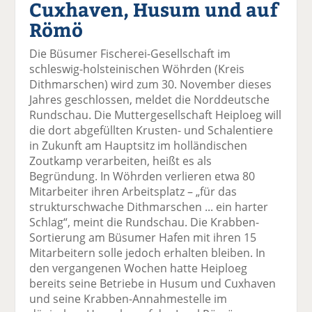
Cuxhaven, Husum und auf
el
el
el
el
el
a
t
a
p
D
Römö
uf
wi
uf
er
ru
F
tt
Li
E
ck
Die Büsumer Fischerei-Gesellschaft im
ac
er
n
m
e
schleswig-holsteinischen Wöhrden (Kreis
e
n
k
ai
n
Dithmarschen) wird zum 30. November dieses
b
e
l
Jahres geschlossen, meldet die Norddeutsche
o
di
v
Rundschau. Die Muttergesellschaft Heiploeg will
o
n
er
die dort abgefüllten Krusten- und Schalentiere
k
te
se
in Zukunft am Hauptsitz im holländischen
te
il
n
Zoutkamp verarbeiten, heißt es als
il
e
d
Begründung. In Wöhrden verlieren etwa 80
e
n
e
Mitarbeiter ihren Arbeitsplatz – „für das
n
n
strukturschwache Dithmarschen ... ein harter
Schlag“, meint die Rundschau. Die Krabben-
Sortierung am Büsumer Hafen mit ihren 15
Mitarbeitern solle jedoch erhalten bleiben. In
den vergangenen Wochen hatte Heiploeg
bereits seine Betriebe in Husum und Cuxhaven
und seine Krabben-Annahmestelle im