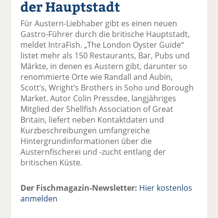
der Hauptstadt
el
el
el
el
el
a
t
a
p
D
Für Austern-Liebhaber gibt es einen neuen
uf
wi
uf
er
ru
Gastro-Führer durch die britische Hauptstadt,
F
tt
Li
E
ck
meldet IntraFish. „The London Oyster Guide“
ac
er
n
m
e
listet mehr als 150 Restaurants, Bar, Pubs und
e
n
k
ai
n
Märkte, in denen es Austern gibt, darunter so
b
e
l
renommierte Orte wie Randall and Aubin,
o
di
v
Scott’s, Wright’s Brothers in Soho und Borough
o
n
er
Market. Autor Colin Pressdee, langjähriges
k
te
se
Mitglied der Shellfish Association of Great
te
il
n
Britain, liefert neben Kontaktdaten und
il
e
d
Kurzbeschreibungen umfangreiche
e
n
e
Hintergrundinformationen über die
n
n
Austernfischerei und -zucht entlang der
britischen Küste.
Der Fischmagazin-Newsletter:
Hier kostenlos
anmelden