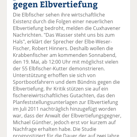
gegen Elbvertiefung
el
el
el
el
el
a
t
a
p
D
Die Elbfischer sehen ihre wirtschaftliche
uf
wi
uf
er
ru
Existenz durch die Folgen einer neuerlichen
F
tt
Li
E
ck
Elbvertiefung bedroht, melden die Cuxhavener
ac
er
n
m
e
Nachrichten. "Das Wasser steht uns bis zum
e
n
k
ai
n
Hals", erklärt der Sprecher der Elbe-Weser-
b
e
l
Fischer, Robert Hinners. Deshalb wollen die
o
di
v
Krabbenfischer am kommenden Sonnabend,
o
n
er
den 19. Mai, ab 12:00 Uhr mit möglichst vielen
k
te
se
der 55 Elbfischer-Kutter demonstrieren.
te
il
n
Unterstützung erhoffen sie sich von
il
e
d
Sportbootfahrern und dem Bündnis gegen die
e
n
e
Elbvertiefung. Ihr Kritik stützen sie auf ein
n
n
fischereiwirtschaftliches Gutachten, das den
Planfeststellungsunterlagen zur Elbvertiefung
im Juli 2011 nachträglich hinzugefügt worden
war, dass der Anwalt der Elbvertiefungsgegner,
Michael Günther, jedoch erst vor kurzem auf
Nachfrage erhalten habe. Die Studie
prognostiziert für die Dauer der auf zwei Jahre