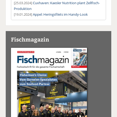
[25.03.2024]
Cuxhaven: Kaesler Nutrition plant Zellfisch-
Produktion
[19.01.2024]
Appel: Heringsfilets im Handy-Look
Fischmagazin