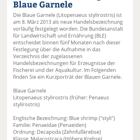
Blaue Garnele
el
el
el
el
el
a
t
a
p
D
Die Blaue Garnele (Litopenaeus stylirostris) ist
uf
wi
uf
er
ru
am 8. März 2013 als neue Handelsbezeichnung
F
tt
Li
E
ck
vorläufig festgelegt worden. Die Bundesanstalt
ac
er
n
m
e
für Landwirtschaft und Ernährung (BLE)
e
n
k
ai
n
entscheidet binnen fünf Monaten nach dieser
b
e
l
Festlegung über die Aufnahme in das
o
di
v
Verzeichnis der zugelassenen
o
n
er
Handelsbezeichnungen für Erzeugnisse der
k
te
se
Fischerei und der Aquakultur. Im Folgenden
te
il
n
finden Sie ein Kurzporträt der Blauen Garnele.
il
e
d
e
n
e
Blaue Garnele
n
n
Litopenaeus stylirostris (früher: Penaeus
stylirostris)
Englische Bezeichnung: Blue shrimp ("styli")
Familie: Penaeidae (Penaeiden)
Ordnung: Decapoda (Zehnfußkrebse)
Klasse: Malacostraca (Höhere Krebse)